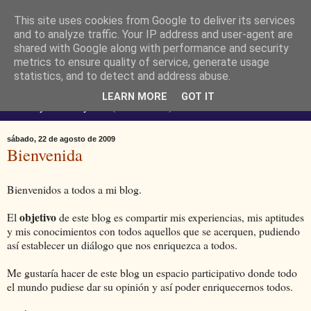
This site uses cookies from Google to deliver its services
Ferendus K. Resimler -
and to analyze traffic. Your IP address and user-agent are
shared with Google along with performance and security
metrics to ensure quality of service, generate usage
personal
statistics, and to detect and address abuse.
LEARN MORE
GOT IT
No estoy loco. Soy raro (del lat. rarus) escaso.
sábado, 22 de agosto de 2009
Bienvenida
Bienvenidos a todos a mi blog.
objetivo
El
de este blog es compartir mis experiencias, mis aptitudes
y mis conocimientos con todos aquellos que se acerquen, pudiendo
así establecer un diálogo que nos enriquezca a todos.
Me gustaría hacer de este blog un espacio participativo donde todo
el mundo pudiese dar su opinión y así poder enriquecernos todos.