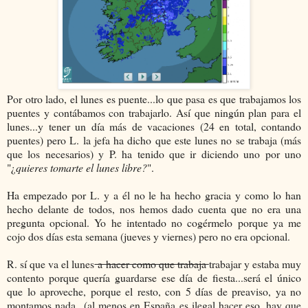
Por otro lado, el lunes es puente...lo que pasa es que trabajamos los
puentes y contábamos con trabajarlo. Así que ningún plan para el
lunes...y tener un día más de vacaciones (24 en total, contando
puentes) pero L. la jefa ha dicho que este lunes no se trabaja (más
que los necesarios) y P. ha tenido que ir diciendo uno por uno
"¿
quieres tomarte el lunes libre?
".
Ha empezado por L. y a él no le ha hecho gracia y como lo han
hecho delante de todos, nos hemos dado cuenta que no era una
pregunta opcional. Yo he intentado no cogérmelo porque ya me
cojo dos días esta semana (jueves y viernes) pero no era opcional.
R. sí que va el lunes
a hacer como que trabaja
trabajar y estaba muy
contento porque quería guardarse ese día de fiesta...será el único
que lo aproveche, porque el resto, con 5 días de preaviso, ya no
montamos nada...(al menos en España es ilegal hacer eso, hay que