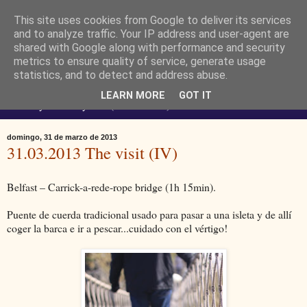
This site uses cookies from Google to deliver its services
Ferendus K. Resimler -
and to analyze traffic. Your IP address and user-agent are
shared with Google along with performance and security
metrics to ensure quality of service, generate usage
personal
statistics, and to detect and address abuse.
LEARN MORE
GOT IT
No estoy loco. Soy raro (del lat. rarus) escaso.
domingo, 31 de marzo de 2013
31.03.2013 The visit (IV)
Belfast – Carrick-a-rede-rope bridge (1h 15min).
Puente de cuerda tradicional usado para pasar a una isleta y de allí
coger la barca e ir a pescar...cuidado con el vértigo!