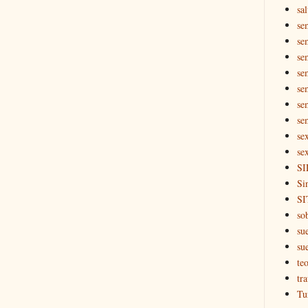
sal
se
se
se
se
se
se
se
se
se
SI
Si
SI
so
su
su
teo
tr
Tu