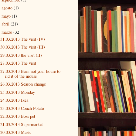
agosto
(1)
►
mayo
(1)
►
abril
(21)
►
marzo
(32)
▼
31.03.2013 The visit (IV)
30.03.2013 The visit (III)
29.03.2013 the visit (II)
28.03.2013 The visit
27.03.2013 Burn not your house to
rid it of the mouse
26.03.2013 Season change
25.03.2013 Monday
24.03.2013 Ikea
23.03.2013 Couch Potato
22.03.2013 Boss pet
21.03.2013 Supermarket
20.03.2013 Music