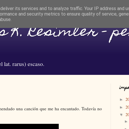
eliver its services and to analyze traffic. Your IP address and 
ormance and security metrics to ensure quality of service, gen
abuse.
 K. Resimler - p
l lat. rarus) escaso.
impo
2
►
2
►
mendado una canción que me ha encantado. Todavía no
2
▼