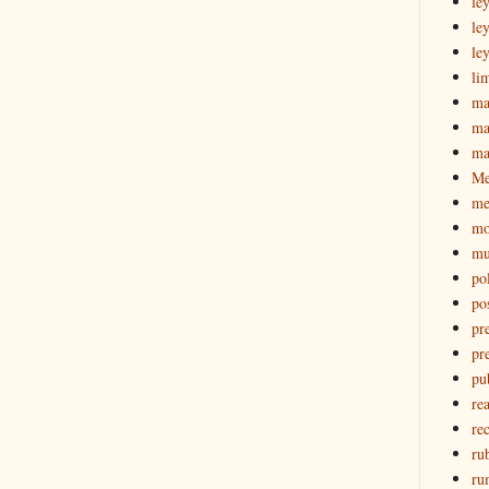
le
le
le
li
ma
ma
ma
M
me
mo
mu
pol
po
pr
pr
pu
re
rec
ru
ru