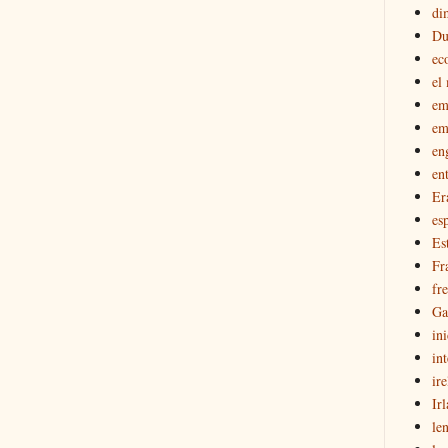
di
Du
ec
el
em
em
en
en
Er
esp
Es
Fr
fr
Ga
in
int
ir
Ir
le