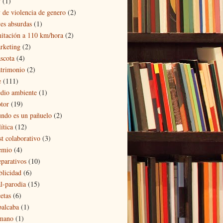
y
(1)
y de violencia de genero
(2)
yes absurdas
(1)
mitación a 110 km/hora
(2)
rketing
(2)
scota
(4)
trimonio
(2)
e
(111)
dio ambiente
(1)
tor
(19)
ndo es un pañuelo
(2)
ítica
(12)
st colaborativo
(3)
emio
(4)
eparativos
(10)
blicidad
(6)
al-parodia
(15)
etas
(6)
balcaba
(1)
mano
(1)