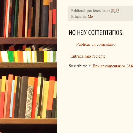
Publicado por
ferendus
en
22:13
Etiquetas:
Me
No hay comentarios:
Publicar un comentario
Entrada más reciente
Suscribirse a:
Enviar comentarios (A