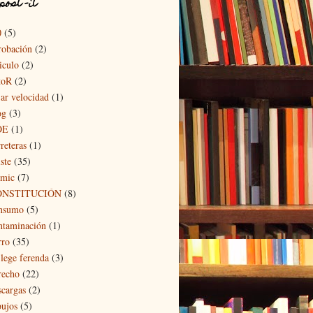
post -it
0
(5)
robación
(2)
iculo
(2)
toR
(2)
jar velocidad
(1)
og
(3)
OE
(1)
reteras
(1)
ste
(35)
mic
(7)
ONSTITUCIÓN
(8)
nsumo
(5)
ntaminación
(1)
rro
(35)
 lege ferenda
(3)
recho
(22)
scargas
(2)
bujos
(5)