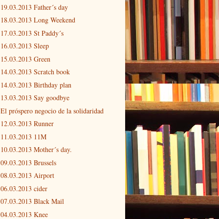
19.03.2013 Father´s day
18.03.2013 Long Weekend
17.03.2013 St Paddy´s
16.03.2013 Sleep
15.03.2013 Green
14.03.2013 Scratch book
14.03.2013 Birthday plan
13.03.2013 Say goodbye
El próspero negocio de la solidaridad
12.03.2013 Runner
11.03.2013 11M
10.03.2013 Mother´s day.
09.03.2013 Brussels
08.03.2013 Airport
06.03.2013 cider
07.03.2013 Black Mail
04.03.2013 Knee