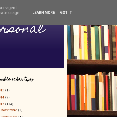
user-agent
erate usage
LEARN MORE
GOT IT
ersonal
sible echar tipex
015
(1)
014
(7)
013
(114)
noviembre
(1)
►
septiembre
(1)
►