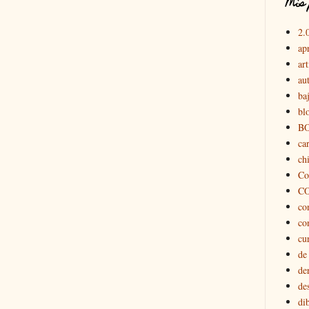
Mis 
2.
ap
art
au
ba
bl
B
car
chi
Co
C
co
co
cu
de
de
de
di