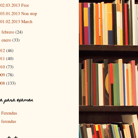
02.03.2013 Free
03.01.2013 Non stop
01.02.2013 March
febrero
(24)
►
enero
(33)
►
012
(46)
011
(40)
010
(73)
009
(78)
008
(133)
a para examen
Ferendus
ferendus