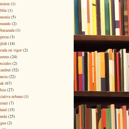
mision
(1)
blín
(1)
ononía
(5)
 mundo
(2)
barazada
(1)
presa
(3)
glish
(14)
trada en vigor
(2)
asmus
(24)
eciales
(2)
tambul
(52)
ancia
(22)
eak
(67)
liza
(27)
iciativa urbana
(1)
ernet
(7)
eland
(15)
landa
(25)
ngua
(2)