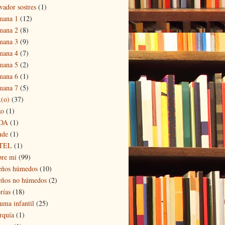
vador sostres
(1)
mana 1
(12)
mana 2
(8)
mana 3
(9)
mana 4
(7)
mana 5
(2)
mana 6
(1)
mana 7
(5)
x(o)
(37)
xo
(1)
DA
(1)
nde
(1)
TEL
(1)
bre mi
(99)
eños húmedos
(10)
eños no húmedos
(2)
rías
(18)
auma infantil
(25)
rquía
(1)