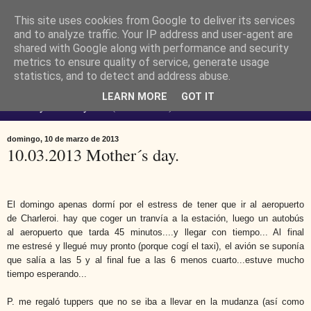
This site uses cookies from Google to deliver its services
Ferendus K. Resimler -
and to analyze traffic. Your IP address and user-agent are
shared with Google along with performance and security
metrics to ensure quality of service, generate usage
personal
statistics, and to detect and address abuse.
LEARN MORE
GOT IT
No estoy loco. Soy raro (del lat. rarus) escaso.
domingo, 10 de marzo de 2013
10.03.2013 Mother´s day.
El domingo apenas dormí por el estress de tener que ir al aeropuerto
de Charleroi. hay que coger un tranvía a la estación, luego un autobús
al aeropuerto que tarda 45 minutos....y llegar con tiempo... Al final
me estresé y llegué muy pronto (porque cogí el taxi), el avión se suponía
que salía a las 5 y al final fue a las 6 menos cuarto...estuve mucho
tiempo esperando...
P. me regaló tuppers que no se iba a llevar en la mudanza (así como