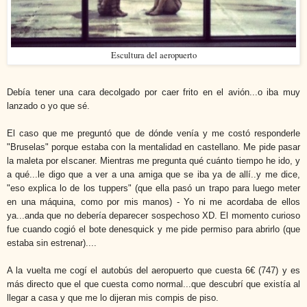
Escultura del aeropuerto
Debía tener una cara de
colgado por caer frito en el avión...o iba muy
lanzado o yo que sé.
El caso
que me preguntó que de dónde venía y me costó responderle
"Bruselas" porque
estaba con la mentalidad en castellano. Me pide pasar
la maleta por el
scaner. Mientras me pregunta qué cuánto tiempo he ido, y
a qué...le digo
que a ver a una amiga que se iba ya de allí..y me dice,
"eso explica lo de
los tuppers" (que ella pasó un trapo para luego meter
en una máquina, como
por mis manos) - Yo ni me acordaba de ellos
ya...anda que no debería de
parecer sospechoso XD. El momento curioso
fue cuando cogió el bote de
nesquick y me pide permiso para abrirlo (que
estaba sin estrenar)....
A la vuelta me cogí el autobús del aeropuerto que cuesta 6€ (747) y es
más directo que el que cuesta como normal...que descubrí que existía al
llegar a casa y que me lo dijeran mis compis de piso.