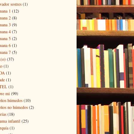
vador sostres
(1)
mana 1
(12)
mana 2
(8)
mana 3
(9)
mana 4
(7)
mana 5
(2)
mana 6
(1)
mana 7
(5)
x(o)
(37)
xo
(1)
DA
(1)
nde
(1)
TEL
(1)
bre mi
(99)
eños húmedos
(10)
eños no húmedos
(2)
rías
(18)
auma infantil
(25)
rquía
(1)