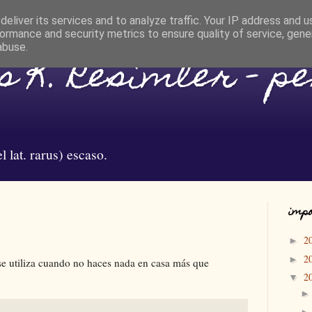
eliver its services and to analyze traffic. Your IP address and 
ormance and security metrics to ensure quality of service, gen
abuse.
 K. Resimler - p
l lat. rarus) escaso.
impo
2
►
2
►
se utiliza cuando no haces nada en casa más que
2
▼