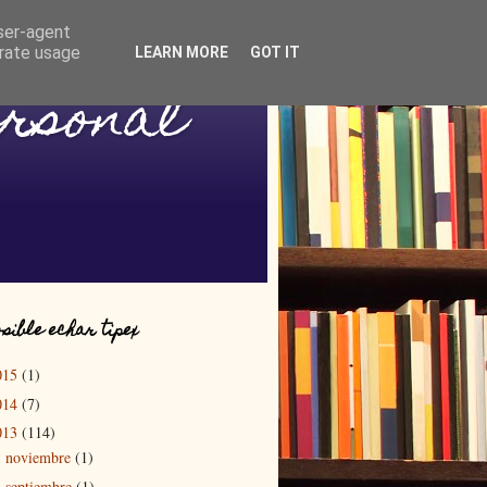
user-agent
erate usage
LEARN MORE
GOT IT
ersonal
sible echar tipex
015
(1)
014
(7)
013
(114)
noviembre
(1)
►
septiembre
(1)
►