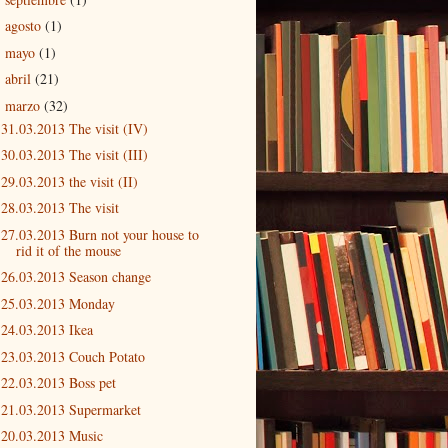
agosto
(1)
►
mayo
(1)
►
abril
(21)
►
marzo
(32)
▼
31.03.2013 The visit (IV)
30.03.2013 The visit (III)
29.03.2013 the visit (II)
28.03.2013 The visit
27.03.2013 Burn not your house to
rid it of the mouse
26.03.2013 Season change
25.03.2013 Monday
24.03.2013 Ikea
23.03.2013 Couch Potato
22.03.2013 Boss pet
21.03.2013 Supermarket
20.03.2013 Music