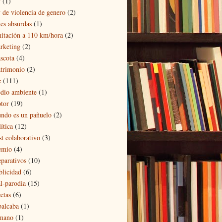
y
(1)
y de violencia de genero
(2)
yes absurdas
(1)
mitación a 110 km/hora
(2)
rketing
(2)
scota
(4)
trimonio
(2)
e
(111)
dio ambiente
(1)
tor
(19)
ndo es un pañuelo
(2)
ítica
(12)
st colaborativo
(3)
emio
(4)
eparativos
(10)
blicidad
(6)
al-parodia
(15)
etas
(6)
balcaba
(1)
mano
(1)