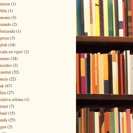
mision
(1)
blín
(1)
ononía
(5)
 mundo
(2)
barazada
(1)
presa
(3)
glish
(14)
trada en vigor
(2)
asmus
(24)
eciales
(2)
tambul
(52)
ancia
(22)
eak
(67)
liza
(27)
iciativa urbana
(1)
ernet
(7)
eland
(15)
landa
(25)
ngua
(2)