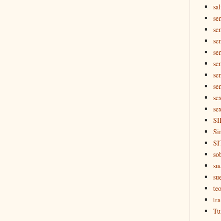
sal
se
se
se
se
se
se
se
se
se
SI
Si
SI
so
su
su
teo
tr
Tu