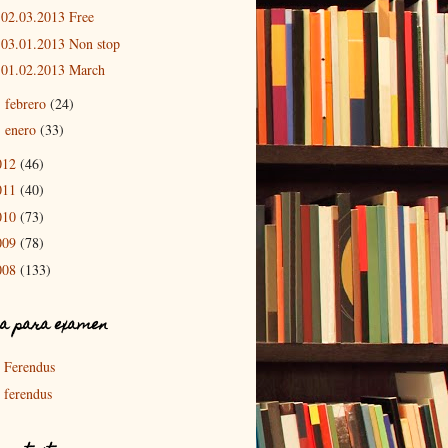
02.03.2013 Free
03.01.2013 Non stop
01.02.2013 March
febrero
(24)
►
enero
(33)
►
012
(46)
011
(40)
010
(73)
009
(78)
008
(133)
a para examen
Ferendus
ferendus