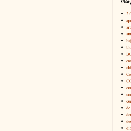
Mis 
2.
ap
art
au
ba
bl
B
car
chi
Co
C
co
co
cu
de
de
de
di