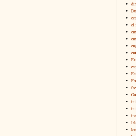
di
Du
ec
el
em
em
en
en
Er
esp
Es
Fr
fr
Ga
in
int
ir
Ir
le