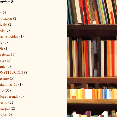
post -it
0
(5)
robación
(2)
iculo
(2)
toR
(2)
jar velocidad
(1)
og
(3)
OE
(1)
reteras
(1)
ste
(35)
mic
(7)
ONSTITUCIÓN
(8)
nsumo
(5)
ntaminación
(1)
rro
(35)
 lege ferenda
(3)
recho
(22)
scargas
(2)
bujos
(5)