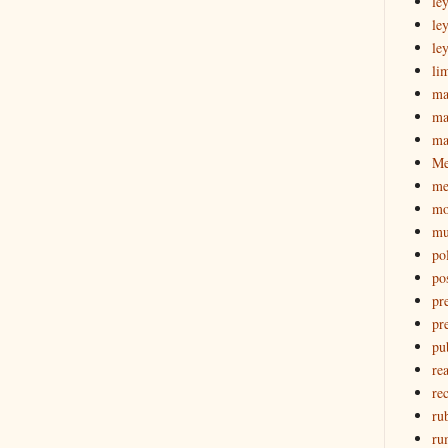
le
le
le
li
ma
ma
ma
M
me
mo
mu
pol
po
pr
pr
pu
re
rec
ru
ru