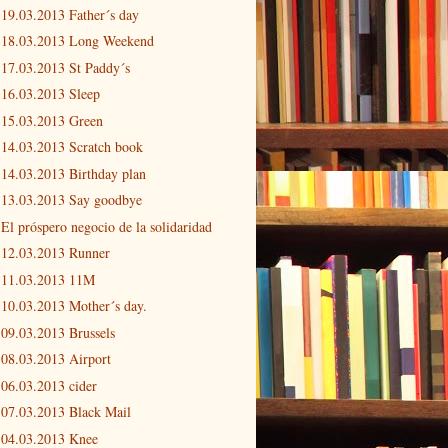
19.03.2013 Father´s day
18.03.2013 Long Weekend
17.03.2013 St Paddy´s
16.03.2013 Sleep
15.03.2013 Green
14.03.2013 Scratch book
14.03.2013 Birthday plan
13.03.2013 Say goodbye
El próspero negocio de la solidaridad
12.03.2013 Runner
11.03.2013 11M
10.03.2013 Mother´s day.
09.03.2013 Brussels
08.03.2013 Airport
06.03.2013 cider
07.03.2013 Black Mail
04.03.2013 Knee