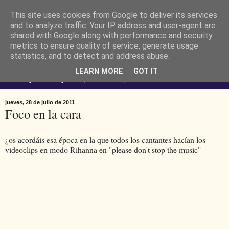
This site uses cookies from Google to deliver its services
Ferendus K. Resimler -
and to analyze traffic. Your IP address and user-agent are
shared with Google along with performance and security
metrics to ensure quality of service, generate usage
personal
statistics, and to detect and address abuse.
LEARN MORE
GOT IT
No estoy loco. Soy raro (del lat. rarus) escaso.
jueves, 28 de julio de 2011
Foco en la cara
¿os acordáis esa época en la que todos los cantantes hacían los
videoclips en modo Rihanna en "please don't stop the music"