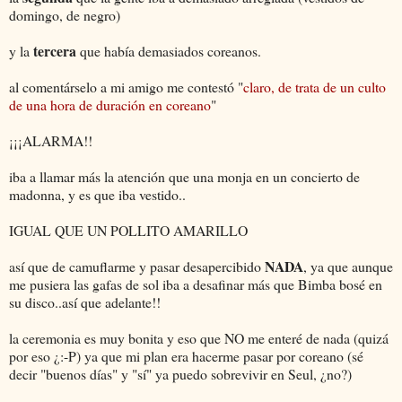
domingo, de negro)
tercera
y la
que había demasiados coreanos.
al comentárselo a mi amigo me contestó "
claro, de trata de un culto
de una hora de duración en coreano
"
¡¡¡ALARMA!!
iba a llamar más la atención que una monja en un concierto de
madonna, y es que iba vestido..
IGUAL QUE UN POLLITO AMARILLO
NADA
así que de camuflarme y pasar desapercibido
, ya que aunque
me pusiera las gafas de sol iba a desafinar más que Bimba bosé en
su disco..así que adelante!!
la ceremonia es muy bonita y eso que NO me enteré de nada (quizá
por eso ¿:-P) ya que mi plan era hacerme pasar por coreano (sé
decir "buenos días" y "sí" ya puedo sobrevivir en Seul, ¿no?)