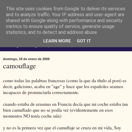
This site uses cookies from Google to deliver its services
Ferendus K. Resimler -
and to analyze traffic. Your IP address and user-agent are
shared with Google along with performance and security
metrics to ensure quality of service, generate usage
personal
statistics, and to detect and address abuse.
LEARN MORE
GOT IT
No estoy loco. Soy raro (del lat. rarus) escaso.
domingo, 18 de enero de 2009
camouflage
como todas las palabras francesas (como la que da título al post) es
decir, galicismo, acaba en "age" y hace que los españoles seamos
incapaces de pronunciarla correctamente.
cuando estaba de erasmus en Francia decía que mi coche estaba tan
bien camuflado que no se podía ver (evidentemente en esos
momentos NO tenía coche aún)
y no es la primera vez que el camuflaje se cruza en mi vida, Soy