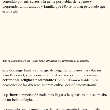
conocido por mis sustos a la gente por hablar de repente y
sorprender a mis amigos y familia que NO se habían percatado que
estaba allí
(foto mía camuflado..¿a que lo hago bien?¿ aprovecharé esta circunstancia para espiaros?
este domingo lamé a su amigo de orígenes coreanos para dar un
avuelta con él, y me comentó que iba a ver a su prima, en una
ceremonia religiosa protestante
Como habíamos hablado en
ocasiones de las diferencias entre cultos, decidí autoinvitarme.
primera
la
apreciación nada más llegar a la iglesia es que se trataba
de un bello colegio.
segunda
la
que la gente iba a demasiado arreglada (vestidos de