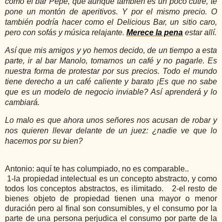
como el bar Pepe, que aunque también es un poco cutre, te
pone un montón de aperitivos. Y por el mismo precio. O
también podría hacer como el Delicious Bar, un sitio caro,
pero con sofás y música relajante.
Merece la pena
estar allí.
Así que mis amigos y yo hemos decido, de un tiempo a esta
parte, ir al bar Manolo, tomarnos un café y no pagarle. Es
nuestra forma de protestar por sus precios. Todo el mundo
tiene derecho a un café caliente y barato ¡Es que no sabe
que es un modelo de negocio inviable? Así aprenderá y lo
cambiará.
Lo malo es que ahora unos señores nos acusan de robar y
nos quieren llevar delante de un juez: ¿nadie ve que lo
hacemos por su bien?
Antonio: aquí te has columpiado, no es comparable..
 1-la propiedad intelectual es un concepto abstracto, y como 
todos los conceptos abstractos, es ilimitado.   2-el resto de 
bienes objeto de propiedad tienen una mayor o menor 
duración pero al final son consumibles, y el consumo por la 
parte de una persona perjudica el consumo por parte de la 