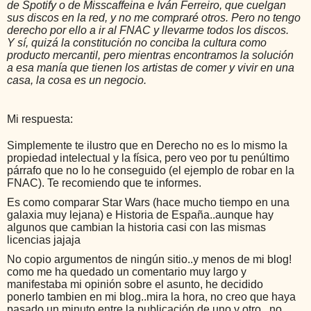
de Spotify o de Misscaffeina e Iván Ferreiro, que cuelgan
sus discos en la red, y no me compraré otros. Pero no tengo
derecho por ello a ir al FNAC y llevarme todos los discos.
Y sí, quizá la constitución no conciba la cultura como
producto mercantil, pero mientras encontramos la solución
a esa manía que tienen los artistas de comer y vivir en una
casa, la cosa es un negocio.
Mi respuesta:
Simplemente te ilustro que en Derecho no es lo mismo la
propiedad intelectual y la física, pero veo por tu penúltimo
párrafo que no lo he conseguido (el ejemplo de robar en la
FNAC). Te recomiendo que te informes.
Es como comparar Star Wars (hace mucho tiempo en una
galaxia muy lejana) e Historia de España..aunque hay
algunos que cambian la historia casi con las mismas
licencias jajaja
No copio argumentos de ningún sitio..y menos de mi blog!
como me ha quedado un comentario muy largo y
manifestaba mi opinión sobre el asunto, he decidido
ponerlo tambien en mi blog..mira la hora, no creo que haya
pasado un minuto entre la publicación de uno y otro.. no