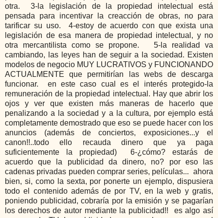
otra.  3-la legislación de la propiedad intelectual está 
pensada para incentivar la creacción de obras, no para 
tarificar su uso.  4-estoy de acuerdo con que exista una 
legislación de esa manera de propiedad intelectual, y no 
otra mercantilista como se propone.   5-la realidad va 
cambiando, las leyes han de seguir a la sociedad. Existen 
modelos de negocio MUY LUCRATIVOS y FUNCIONANDO 
ACTUALMENTE que permitirían las webs de descarga 
funcionar.  en este caso cual es el interés protegido-la 
remuneración de la propiedad intelectual. Hay que abrir los 
ojos y ver que existen más maneras de hacerlo que 
penalizando a la sociedad y a la cultura, por ejemplo está 
completamente demostrado que eso se puede hacer con los 
anuncios (además de conciertos, exposiciones...y el 
canon!!..todo ello recauda dinero que ya paga 
suficientemente la propiedad)  6-¿cómo? estarás de 
acuerdo que la publicidad da dinero, no? por eso las 
cadenas privadas pueden comprar series, películas...  ahora 
bien, si, como la sexta, por ponerte un ejemplo, dispusiera 
todo el contenido además de por TV, en la web y gratis, 
poniendo publicidad, cobraría por la emisión y se pagarían 
los derechos de autor mediante la publicidad!!  es algo así 