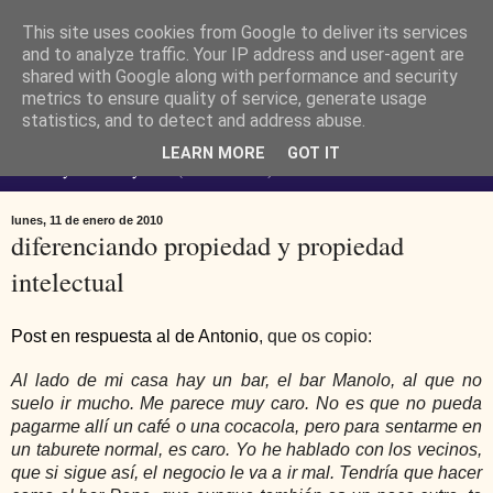
This site uses cookies from Google to deliver its services
Ferendus K. Resimler -
and to analyze traffic. Your IP address and user-agent are
shared with Google along with performance and security
metrics to ensure quality of service, generate usage
personal
statistics, and to detect and address abuse.
LEARN MORE
GOT IT
No estoy loco. Soy raro (del lat. rarus) escaso.
lunes, 11 de enero de 2010
diferenciando propiedad y propiedad
intelectual
Post en respuesta al de Antonio
, que os copio:
Al lado de mi casa hay un bar, el bar Manolo, al que no
suelo ir mucho. Me parece muy caro. No es que no pueda
pagarme allí un café o una cocacola, pero para sentarme en
un taburete normal, es caro. Yo he hablado con los vecinos,
que si sigue así, el negocio le va a ir mal. Tendría que hacer