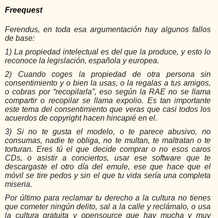
Freequest
Ferendus, en toda esa argumentación hay algunos fallos 
de base:
1) La propiedad intelectual es del que la produce, y esto lo 
reconoce la legislación, española y europea.
2) Cuando coges la propiedad de otra persona sin 
consentimiento y o bien la usas, o la regalas a tus amigos, 
o cobras por “recopilarla”, eso según la RAE no se llama 
compartir o recopilar se llama expolio. Es tan importante 
este tema del consentimiento que veras que casi todos los 
acuerdos de copyright hacen hincapié en el.
3) Si no te gusta el modelo, o te parece abusivo, no 
consumas, nadie te obliga, no te multan, te maltratan o te 
torturan. Eres tú el que decide comprar o no esos caros 
CDs, o asistir a conciertos, usar ese software que te 
descargaste el otro día del emule, ese que hace que el 
móvil se tire pedos y sin el que tu vida sería una completa 
miseria.
Por último para reclamar tu derecho a la cultura no tienes 
que cometer ningún delito, sal a la calle y reclámalo, o usa 
la cultura gratuita y opensource que hay mucha y muy 