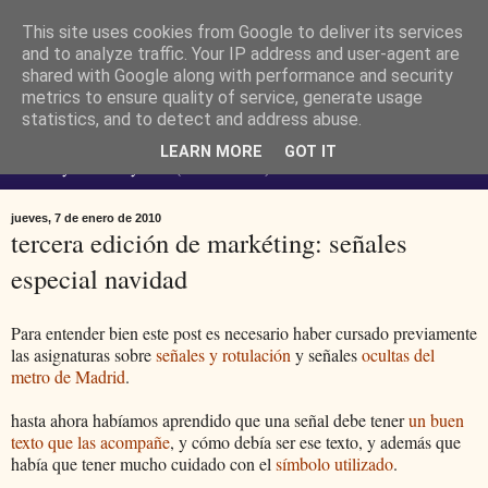
This site uses cookies from Google to deliver its services
Ferendus K. Resimler -
and to analyze traffic. Your IP address and user-agent are
shared with Google along with performance and security
metrics to ensure quality of service, generate usage
personal
statistics, and to detect and address abuse.
LEARN MORE
GOT IT
No estoy loco. Soy raro (del lat. rarus) escaso.
jueves, 7 de enero de 2010
tercera edición de markéting: señales
especial navidad
Para entender bien este post es necesario haber cursado previamente
las asignaturas sobre
señales y rotulación
y señales
ocultas del
metro de Madrid
.
hasta ahora habíamos aprendido que una señal debe tener
un buen
texto que las acompañe
, y cómo debía ser ese texto, y además que
había que tener mucho cuidado con el
símbolo utilizado
.