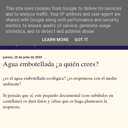
This site uses cookies from Google to deliver its services
Ferendus K. Resimler -
and to analyze traffic. Your IP address and user-agent are
shared with Google along with performance and security
metrics to ensure quality of service, generate usage
personal
statistics, and to detect and address abuse.
LEARN MORE
GOT IT
No estoy loco. Soy raro (del lat. rarus) escaso.
jueves, 15 de julio de 2010
Agua embotellada ¿a quién crees?
¿es el agua embotellada ecológica? ¿es respetuosa con el medio
ambiente?
Si pensáis que sí, este pequeño documental (con subtítulos en
castellano) os dará datos y cifras que os haga plantearos la
respuesta.