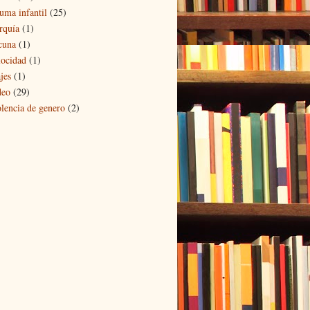
auma infantil
(25)
rquía
(1)
cuna
(1)
locidad
(1)
jes
(1)
deo
(29)
olencia de genero
(2)