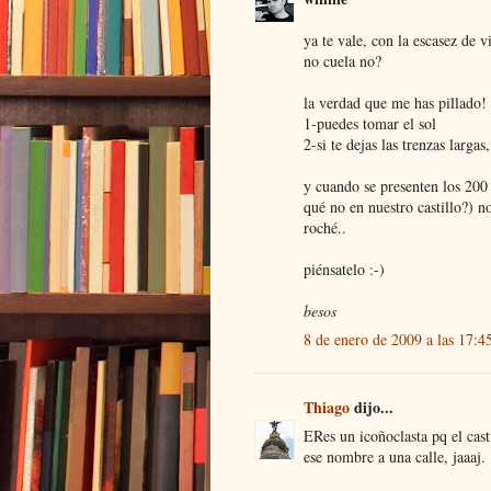
ya te vale, con la escasez de 
no cuela no?
la verdad que me has pillado! 
1-puedes tomar el sol
2-si te dejas las trenzas larga
y cuando se presenten los 200 
qué no en nuestro castillo?) n
roché..
piénsatelo :-)
besos
8 de enero de 2009 a las 17:4
Thiago
dijo...
ERes un icoñoclasta pq el cast
ese nombre a una calle, jaaaj.