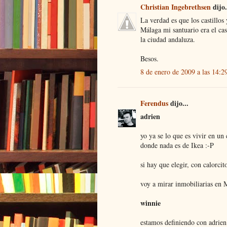
Christian Ingebrethsen
dijo.
La verdad es que los castillo
Málaga mi santuario era el cas
la ciudad andaluza.
Besos.
8 de enero de 2009 a las 14:2
Ferendus
dijo...
adrien
yo ya se lo que es vivir en un
donde nada es de Ikea :-P
si hay que elegir, con calorcit
voy a mirar inmobiliarias en M
winnie
estamos definiendo con adrien 