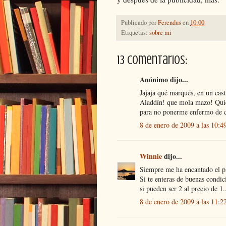
Publicado por
Ferendus
en
10:00
Etiquetas:
sobre mi
13 comentarios:
Anónimo dijo...
Jajaja qué marqués, en un cast
Aladdín! que mola mazo! Quier
para no ponerme enfermo de c
8 de enero de 2009 a las 10:4
Winnie
dijo...
Siempre me ha encantado el pai
Si te enteras de buenas condic
si pueden ser 2 al precio de 1
8 de enero de 2009 a las 11:2