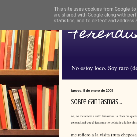
This site uses cookies from Google to d
are shared with Google along with perf
statistics, and to detect and address 
Ferendus
No estoy loco. Soy raro (de
jueves, 8 de enero de 2009
sobre fantasmas...
no, no me refiero a entre fantasmas, la chica esa que t
generacional-que-el-fantasma-no-podría-ir-a-la-luz-sin-
me refiero a la visita (ruta chepo