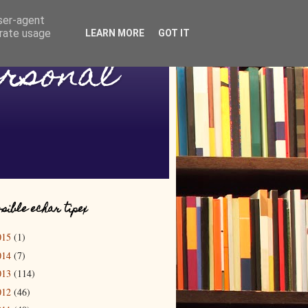
user-agent
erate usage
LEARN MORE
GOT IT
ersonal
sible echar tipex
015
(1)
014
(7)
013
(114)
012
(46)