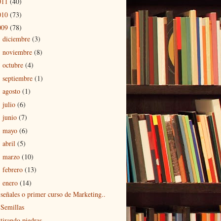
011
(40)
010
(73)
009
(78)
diciembre
(3)
►
noviembre
(8)
►
octubre
(4)
►
septiembre
(1)
►
agosto
(1)
►
julio
(6)
►
junio
(7)
►
mayo
(6)
►
abril
(5)
►
marzo
(10)
►
febrero
(13)
►
enero
(14)
▼
señales o primer curso de Marketing..
Semillas
tirando piedras..