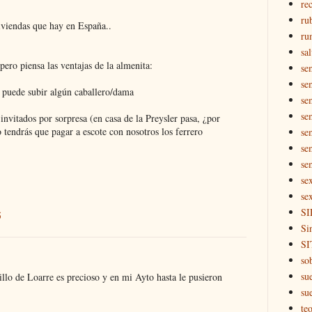
rec
ru
viviendas que hay en España..
ru
sal
pero piensa las ventajas de la almenita:
se
se
s, puede subir algún caballero/dama
se
se
invitados por sorpresa (en casa de la Preysler pasa, ¿por
o tendrás que pagar a escote con nosotros los ferrero
se
se
se
se
se
SI
5
Si
SI
so
su
illo de Loarre es precioso y en mi Ayto hasta le pusieron
su
teo