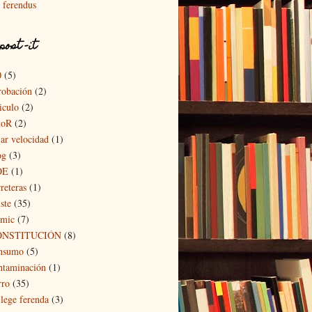
ferendus
post -it
0
(5)
robación
(2)
iculo
(2)
toR
(2)
jar velocidad
(1)
og
(3)
OE
(1)
reteras
(1)
ste
(35)
mic
(7)
ONSTITUCIÓN
(8)
nsumo
(5)
ntaminación
(1)
rro
(35)
 lege ferenda
(3)