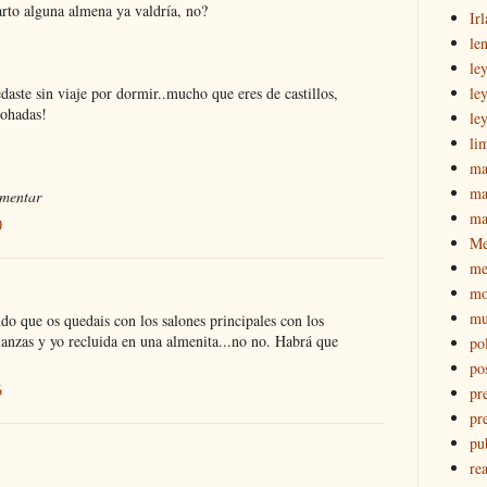
arto alguna almena ya valdría, no?
Ir
le
le
daste sin viaje por dormir..mucho que eres de castillos,
le
mohadas!
le
li
ma
ma
omentar
ma
0
M
me
mo
mu
do que os quedais con los salones principales con los
lanzas y yo recluida en una almenita...no no. Habrá que
pol
po
6
pr
pr
pu
re