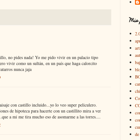
Mis 
2.
ap
art
au
illo, no pides nada! Yo me pido vivir en un palacio tipo
ba
o vivir como un sultán, en un país que haga calorcito
atarros nunca jaja
bl
B
9
car
chi
Co
saje con castillo incluido...yo lo veo super peliculero.
C
iones de hipoteca para hacerte con un castillito mira a ver
co
...que a mi me tira mucho eso de asomarme a las torres....
co
2
cu
de