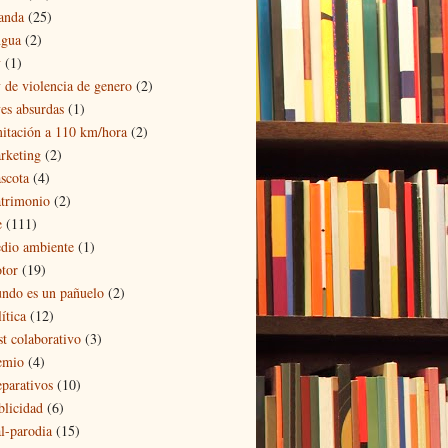
landa
(25)
ngua
(2)
y
(1)
y de violencia de genero
(2)
yes absurdas
(1)
mitación a 110 km/hora
(2)
rketing
(2)
scota
(4)
trimonio
(2)
e
(111)
dio ambiente
(1)
tor
(19)
ndo es un pañuelo
(2)
ítica
(12)
st colaborativo
(3)
emio
(4)
eparativos
(10)
blicidad
(6)
al-parodia
(15)