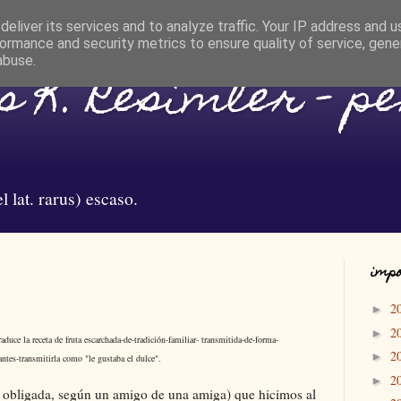
eliver its services and to analyze traffic. Your IP address and 
ormance and security metrics to ensure quality of service, gen
abuse.
 K. Resimler - p
l lat. rarus) escaso.
impo
2
►
2
►
raduce la receta de fruta escarchada-de-tradición-familiar- transmitida-de-forma-
2
►
antes-transmitirla como "le gustaba el dulce".
2
►
sa obligada, según un amigo de una amiga) que hicimos al