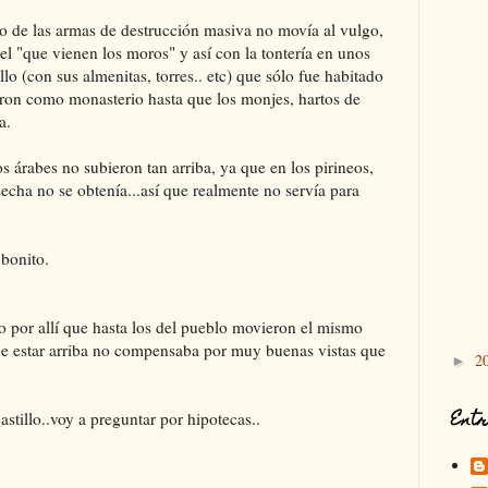
, lo de las armas de destrucción masiva no movía al vulgo,
 el "que vienen los moros" y así con la tontería en unos
lo (con sus almenitas, torres.. etc) que sólo fue habitado
eron como monasterio hasta que los monjes, hartos de
a.
s árabes no subieron tan arriba, ya que en los pirineos,
cha no se obtenía...así que realmente no servía para
 bonito.
ío por allí que hasta los del pueblo movieron el mismo
que estar arriba no compensaba por muy buenas vistas que
2
►
Entr
stillo..voy a preguntar por hipotecas..