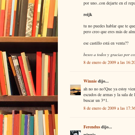
por uno..con dejarte en el rep
reijk
tu no puedes hablar que te que
pero creo que eres más de al
ese castillo está en venta??
besos a todos y gracias por c
8 de enero de 2009 a las 16:2
Winnie
dijo...
ah no no no!Que ya estoy vien
escudos de armas y la sala de 
buscar un 3*1.
8 de enero de 2009 a las 17:3
Ferendus
dijo...
winnie