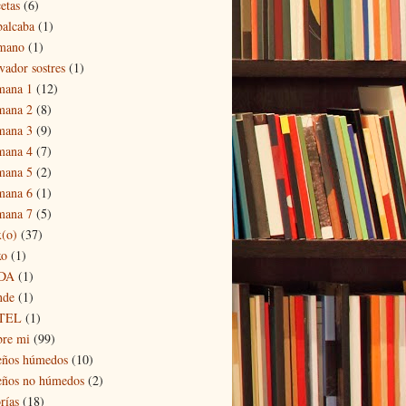
etas
(6)
balcaba
(1)
mano
(1)
vador sostres
(1)
mana 1
(12)
mana 2
(8)
mana 3
(9)
mana 4
(7)
mana 5
(2)
mana 6
(1)
mana 7
(5)
x(o)
(37)
xo
(1)
DA
(1)
nde
(1)
TEL
(1)
bre mi
(99)
eños húmedos
(10)
eños no húmedos
(2)
rías
(18)