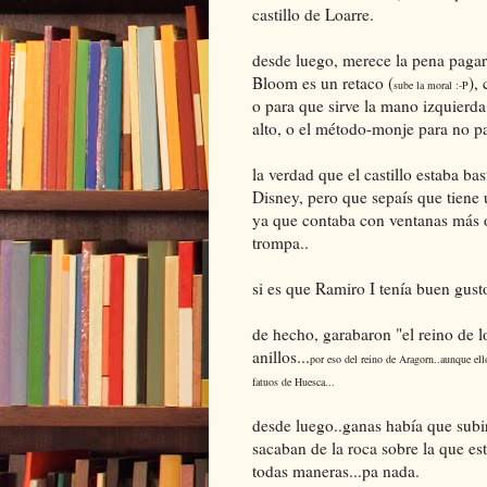
castillo de Loarre.
desde luego, merece la pena pagar
Bloom es un retaco (
),
sube la moral :-P
o para que sirve la mano izquierda,
alto, o el método-monje para no pas
la verdad que el castillo estaba b
Disney, pero que sepaís que tiene
ya que contaba con ventanas más 
trompa..
si es que Ramiro I tenía buen gust
de hecho, garabaron "el reino de lo
anillos...
por eso del reino de Aragorn..aunque ell
fatuos de Huesca...
desde luego..ganas había que subir
sacaban de la roca sobre la que es
todas maneras...pa nada.