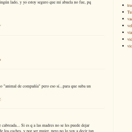
ingún lado, y yo estoy seguro que mi abuela no fue, pq
tr
Tu
va
ve
7
via
vi
vi
9
o "animal de compañía" pero eso sí...para que suba un
2
cabreada... Si es q a las madres no se les puede dejar
 de los coches, y por ser mujer, pero no lo voy a decir tan