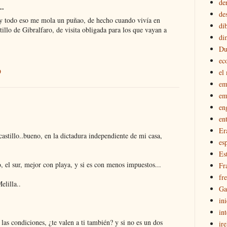
de
..
de
s y todo eso me mola un puñao, de hecho cuando vivía en
di
tillo de Gibralfaro, de visita obligada para los que vayan a
di
Du
ec
9
el
em
em
en
en
Er
 castillo..bueno, en la dictadura independiente de mi casa,
esp
Es
o, el sur, mejor con playa, y si es con menos impuestos...
Fr
fr
elilla..
Ga
in
int
las condiciones, ¿te valen a ti también? y si no es un dos
ir