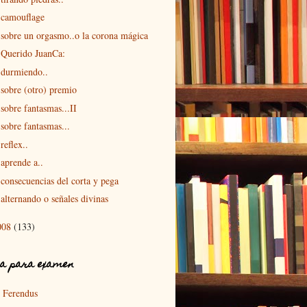
camouflage
sobre un orgasmo..o la corona mágica
Querido JuanCa:
durmiendo..
sobre (otro) premio
sobre fantasmas...II
sobre fantasmas...
reflex..
aprende a..
consecuencias del corta y pega
alternando o señales divinas
008
(133)
a para examen
Ferendus