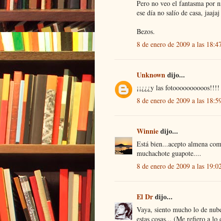
Pero no veo el fantasma por n
ese día no salío de casa, jaajaj
Bezos.
8 de enero de 2009 a las 18:4
Unknown
dijo...
¡¡¿¿¿y las fotoooooooooos!!!!
8 de enero de 2009 a las 18:5
Winnie
dijo...
Está bien...acepto almena com
muchachote guapote....
8 de enero de 2009 a las 19:0
El Dr
dijo...
Vaya, siento mucho lo de nube 
estas cosas... (Me refiero a lo