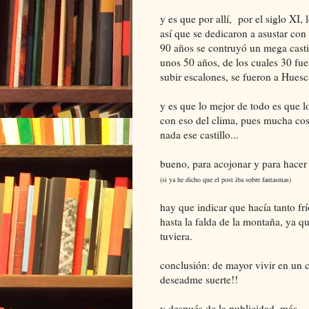
y es que por allí, por el siglo XI
así que se dedicaron a asustar con
90 años se contruyó un mega castil
unos 50 años, de los cuales 30 fu
subir escalones, se fueron a Huesc
y es que lo mejor de todo es que lo
con eso del clima, pues mucha cose
nada ese castillo...
bueno, para acojonar y para hacer
(si ya he dicho que el post iba sobre fantasmas)
hay que indicar que hacía tanto fr
hasta la falda de la montaña, ya 
tuviera.
conclusión: de mayor vivir en un ca
deseadme suerte!!
y después de la publicidad, más.