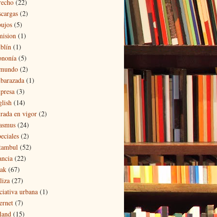
recho
(22)
scargas
(2)
bujos
(5)
mision
(1)
blín
(1)
ononía
(5)
 mundo
(2)
barazada
(1)
presa
(3)
glish
(14)
trada en vigor
(2)
asmus
(24)
eciales
(2)
tambul
(52)
ancia
(22)
eak
(67)
liza
(27)
iciativa urbana
(1)
ernet
(7)
eland
(15)