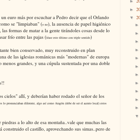
2
►
2
►
 un euro más por escuchar a Pedro decir que el Orlando
2
▼
 como se "limpiaban" (
), la ausencia de papel higiénico
o no
 las formas de matar a la gente tirándoles cosas desde lo
ar frío entre las pajas (
)
léase esto último con triple sentido
astante bien conservado, muy reconstruido en plan
 una de las iglesias románicas más "modernas" de europa
o menos grandes, y una cúpula sustentada por una doble
o!!
s cielos" allí, y deberían haber rodado el señor de los
os lo pronunciaban diferente, algo así como Aragón (debe de ser el acento local) estos
 piedras a lo alto de esa montaña..vale que muchas las
tá construido el castillo, aprovechando sus simas..pero de