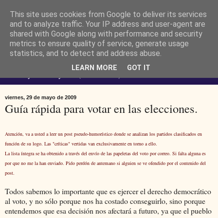
This site uses cookies from Google to deliver its services
Ferendus K. Resimler -
and to analyze traffic. Your IP address and user-agent are
shared with Google along with performance and security
metrics to ensure quality of service, generate usage
personal
statistics, and to detect and address abuse.
LEARN MORE
GOT IT
No estoy loco. Soy raro (del lat. rarus) escaso.
viernes, 29 de mayo de 2009
Guía rápida para votar en las elecciones.
Atención, va a usted a leer un post pseudo-humorístico donde se analizan los partidos clasificados en
función de su logo. Las "críticas" vertidas van exclusivamente en torno a ello.
La lista íntegra se ha obtenido a través del envío de las papeletas del voto por correo. Si falta alguna es
por que no me la han enviado. Pido perdón de antemano si alguien se ve ofendido por el contenido del
post.
Todos sabemos lo importante que es ejercer el derecho democrático
al voto, y no sólo porque nos ha costado conseguirlo, sino porque
entendemos que esa decisión nos afectará a futuro, ya que el pueblo