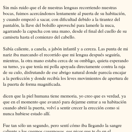
Sin más ruido que el de nuestras lenguas recorriendo nuestras
bocas, fuimos acercándonos lentamente al puerta de su habitación,
y cuando empezó a sacar, con dificultad debido a la tirantez del
pantalón, la llave del bolsillo aproveché para lamerle la nuca,
agarrando la capucha con una mano, desde el final del cuello de su
camiseta hasta el comienzo del cabello.
Sabía caliente, a canela, a jabón infantil y a cereza. Las punta de mi
nariz iba marcando el recorrido que mi lengua después seguiría,
mientras, la otra mano estaba cerca de su ombligo, quieta esperando
su turno, ya que tenía mi polla apoyada directamente contra la raja
de su culo, disfrutando de ese abrigo natural donde parecía encajar
a la perfección y donde recibía los leves movimientos de apertura de
la puerta de forma magnificada.
dicen que la piel humana tiene memoria, yo creo que es verdad, ya
que en el momento que avanzó para dejarme entrar a su habitación
cuando abrió la puerta, volví a sentir crecer la erección como si
nunca hubiese estado allí.
Fue tan sólo un segundo, pero sentí cómo iba llegando la sangre
caliente a los cuerpos cavernosos, ese picor que te da en el