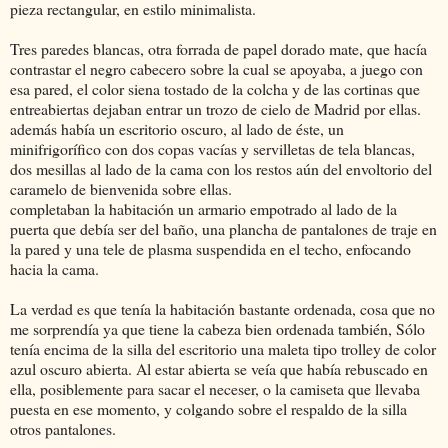
pieza rectangular, en estilo minimalista.
Tres paredes blancas, otra forrada de papel dorado mate, que hacía
contrastar el negro cabecero sobre la cual se apoyaba, a juego con
esa pared, el color siena tostado de la colcha y de las cortinas que
entreabiertas dejaban entrar un trozo de cielo de Madrid por ellas.
además había un escritorio oscuro, al lado de éste, un
minifrigorífico con dos copas vacías y servilletas de tela blancas,
dos mesillas al lado de la cama con los restos aún del envoltorio del
caramelo de bienvenida sobre ellas.
completaban la habitación un armario empotrado al lado de la
puerta que debía ser del baño, una plancha de pantalones de traje en
la pared y una tele de plasma suspendida en el techo, enfocando
hacia la cama.
La verdad es que tenía la habitación bastante ordenada, cosa que no
me sorprendía ya que tiene la cabeza bien ordenada también, Sólo
tenía encima de la silla del escritorio una maleta tipo trolley de color
azul oscuro abierta. Al estar abierta se veía que había rebuscado en
ella, posiblemente para sacar el neceser, o la camiseta que llevaba
puesta en ese momento, y colgando sobre el respaldo de la silla
otros pantalones.