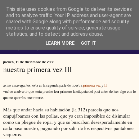
This site uses cookies from Google to deliver its services
Ferendus K. Resimler -
and to analyze traffic. Your IP address and user-agent are
shared with Google along with performance and security
metrics to ensure quality of service, generate usage
personal
statistics, and to detect and address abuse.
LEARN MORE
GOT IT
No estoy loco. Soy raro (del lat. rarus) escaso.
jueves, 11 de diciembre de 2008
nuestra primera vez III
aviso a navegantes, esta es la segunda parte de nuestra
primera vez
y
II
vuelvo a advertir que sería preciso leer primero la etiqueta del post antes de leer algo con lo
que no querrías encontrarte.
Más que andar hacia su habitación (la 312) parecía que nos
empujábamos con las pollas, que ya eran imposibles de disimular
como un pliegue de ropa, y que se buscaban desesperadamente en
cada paso nuestro, pugnando por salir de los respectivos pantalones
vaqueros.