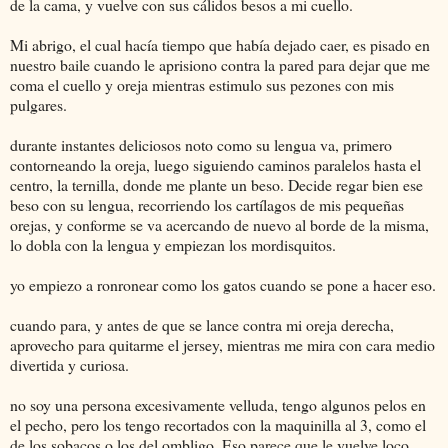
de la cama, y vuelve con sus cálidos besos a mi cuello.
Mi abrigo, el cual hacía tiempo que había dejado caer, es pisado en
nuestro baile cuando le aprisiono contra la pared para dejar que me
coma el cuello y oreja mientras estimulo sus pezones con mis
pulgares.
durante instantes deliciosos noto como su lengua va, primero
contorneando la oreja, luego siguiendo caminos paralelos hasta el
centro, la ternilla, donde me plante un beso. Decide regar bien ese
beso con su lengua, recorriendo los cartílagos de mis pequeñas
orejas, y conforme se va acercando de nuevo al borde de la misma,
lo dobla con la lengua y empiezan los mordisquitos.
yo empiezo a ronronear como los gatos cuando se pone a hacer eso.
cuando para, y antes de que se lance contra mi oreja derecha,
aprovecho para quitarme el jersey, mientras me mira con cara medio
divertida y curiosa.
no soy una persona excesivamente velluda, tengo algunos pelos en
el pecho, pero los tengo recortados con la maquinilla al 3, como el
de los sobacos o los del ombligo. Eso parece que le vuelve loco.