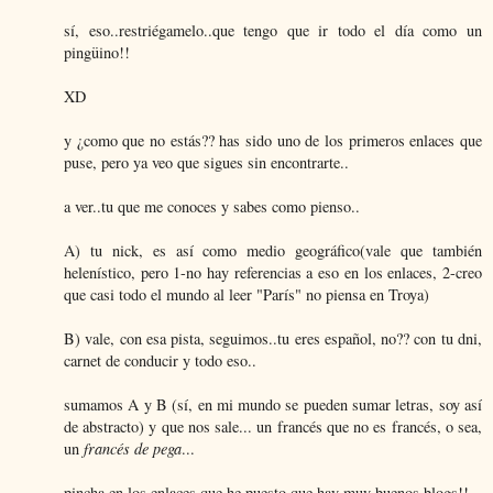
sí, eso..restriégamelo..que tengo que ir todo el día como un
pingüino!!
XD
y ¿como que no estás?? has sido uno de los primeros enlaces que
puse, pero ya veo que sigues sin encontrarte..
a ver..tu que me conoces y sabes como pienso..
A) tu nick, es así como medio geográfico(vale que también
helenístico, pero 1-no hay referencias a eso en los enlaces, 2-creo
que casi todo el mundo al leer "París" no piensa en Troya)
B) vale, con esa pista, seguimos..tu eres español, no?? con tu dni,
carnet de conducir y todo eso..
sumamos A y B (sí, en mi mundo se pueden sumar letras, soy así
de abstracto) y que nos sale... un francés que no es francés, o sea,
un
francés de pega
...
pincha en los enlaces que he puesto que hay muy buenos blogs!!