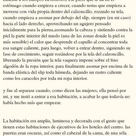
estómago cuando empieza a crecer, cuando notas que empieza a
moverse con vida propia dentro del calzoncillo, rozando su tela,
cuando empieza a asomar por debajo del slip, siempre (en mi caso)
hacia el lado derecho, aprovechando un agujero pensado
inicialmente para la pierna,asomando la cabeza y sintiendo contra la
piel la parte interior del muslo (una de las zonas donde la piel es
más sensible) el calor que desprende el capullo al concentrar toda
esa sangre caliente, para luego, volver a entrar dentro, siguiendo su
fase de crecimiento, seguir rozándose por la tela del calzoncillo,
liberando la presión que la tela vaquera impone sobre el fino
algodón de la ropa interior, para finalmente asomar por encima de la
banda elástica del slip toda húmeda, dejando un rastro caliente
como los caracoles por toda mi ropa interior.
y fue al separase cuando, como dicen las mujeres, ella pensó por
mi, y me instó a entrar a esa habitación, a acabar lo que todavía no
había hecho más que empezar.
La habitación era amplia, luminosa y decorada con el gusto que
tienen estas habitaciones de ejecutivos de los hoteles del centro. las
puertas eran oscuras, así como el cabezal de la cama, de una sóla