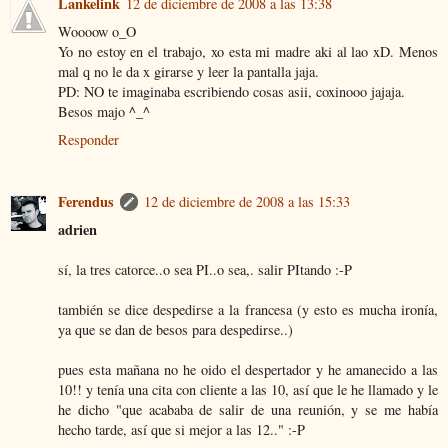
Lankelink
12 de diciembre de 2008 a las 13:38
Woooow o_O
Yo no estoy en el trabajo, xo esta mi madre aki al lao xD. Menos
mal q no le da x girarse y leer la pantalla jaja.
PD: NO te imaginaba escribiendo cosas asii, coxinooo jajaja.
Besos majo ^_^
Responder
Ferendus
12 de diciembre de 2008 a las 15:33
adrien
sí, la tres catorce..o sea PI..o sea,. salir PItando :-P
también se dice despedirse a la francesa (y esto es mucha ironía,
ya que se dan de besos para despedirse..)
pues esta mañana no he oido el despertador y he amanecido a las
10!! y tenía una cita con cliente a las 10, así que le he llamado y le
he dicho "que acababa de salir de una reunión, y se me había
hecho tarde, así que si mejor a las 12.." :-P