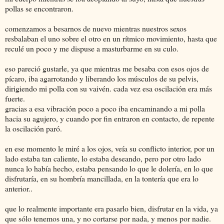
pollas se encontraron.
comenzamos a besarnos de nuevo mientras nuestros sexos
resbalaban el uno sobre el otro en un rítmico movimiento, hasta que
reculé un poco y me dispuse a masturbarme en su culo.
eso pareció gustarle, ya que mientras me besaba con esos ojos de
pícaro, iba agarrotando y liberando los músculos de su pelvis,
dirigiendo mi polla con su vaivén. cada vez esa oscilación era más
fuerte.
gracias a esa vibración poco a poco iba encaminando a mi polla
hacia su agujero, y cuando por fin entraron en contacto, de repente
la oscilación paró.
en ese momento le miré a los ojos, veía su conflicto interior, por un
lado estaba tan caliente, lo estaba deseando, pero por otro lado
nunca lo había hecho, estaba pensando lo que le dolería, en lo que
disfrutaría, en su hombría mancillada, en la tontería que era lo
anterior..
que lo realmente importante era pasarlo bien, disfrutar en la vida, ya
que sólo tenemos una, y no cortarse por nada, y menos por nadie.