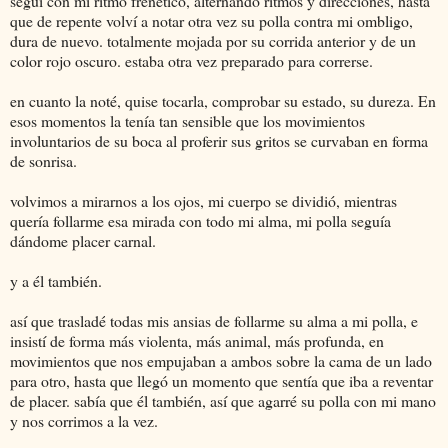
seguí con mi ritmo frenético, alternando ritmos y direcciones, hasta
que de repente volví a notar otra vez su polla contra mi ombligo,
dura de nuevo. totalmente mojada por su corrida anterior y de un
color rojo oscuro. estaba otra vez preparado para correrse.
en cuanto la noté, quise tocarla, comprobar su estado, su dureza. En
esos momentos la tenía tan sensible que los movimientos
involuntarios de su boca al proferir sus gritos se curvaban en forma
de sonrisa.
volvimos a mirarnos a los ojos, mi cuerpo se dividió, mientras
quería follarme esa mirada con todo mi alma, mi polla seguía
dándome placer carnal.
y a él también.
así que trasladé todas mis ansias de follarme su alma a mi polla, e
insistí de forma más violenta, más animal, más profunda, en
movimientos que nos empujaban a ambos sobre la cama de un lado
para otro, hasta que llegó un momento que sentía que iba a reventar
de placer. sabía que él también, así que agarré su polla con mi mano
y nos corrimos a la vez.