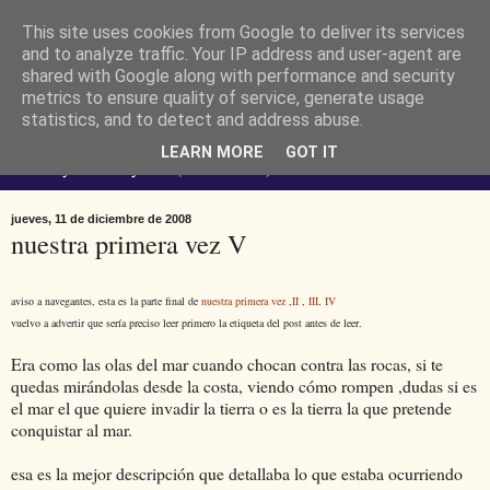
This site uses cookies from Google to deliver its services
Ferendus K. Resimler -
and to analyze traffic. Your IP address and user-agent are
shared with Google along with performance and security
metrics to ensure quality of service, generate usage
personal
statistics, and to detect and address abuse.
LEARN MORE
GOT IT
No estoy loco. Soy raro (del lat. rarus) escaso.
jueves, 11 de diciembre de 2008
nuestra primera vez V
aviso a navegantes, esta es la parte final de
nuestra primera vez
,
II
,
III,
IV
vuelvo a advertir que sería preciso leer primero la etiqueta del post antes de leer.
Era como las olas del mar cuando chocan contra las rocas, si te
quedas mirándolas desde la costa, viendo cómo rompen ,dudas si es
el mar el que quiere invadir la tierra o es la tierra la que pretende
conquistar al mar.
esa es la mejor descripción que detallaba lo que estaba ocurriendo