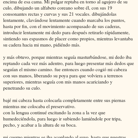
encima de esa cama. Mi pulgar reptaba en torno al agujero de su
culo, dibujando un alfabeto coreano sobre él, con sus 19
consonantes rectas y curvas y sus 21 vocales. dibujándolas
lentamente, clavándose lentamente cuando marcaba los puntos,
hasta por fin, con el movimiento acompasado de sus caderas,
introducir lentamente mi dedo para después retirarlo rápidamente,
sintiendo sus espasmos de placer como propios, mientras levantaba
su cadera hacia mi mano, pidiéndo más.
y más obtuvo, porque mientras seguía masturbándose, mi dedo iba
reptando cada vez más adentro, para luego presentar más dedos que
seguían el mismo camino. fue entonces cuando cogió mi cabeza
con sus manos, liberando su poya para que volviera a terrenos
superiores, mientras seguía con mis manos acariciando y
penetrando su culo.
bajé mi cabeza hasta colocarla completamente entre sus piernas
mientras me colocaba el preservativo.
con la lengua continué excitando la zona a la vez que
humedeciéndola, para luego ir subiendo lamiéndole por tripa,
pecho, y acabar a la altura de su boca.
mi cuerpo mientras se iba acoplando al suyo, hasta que nuestras