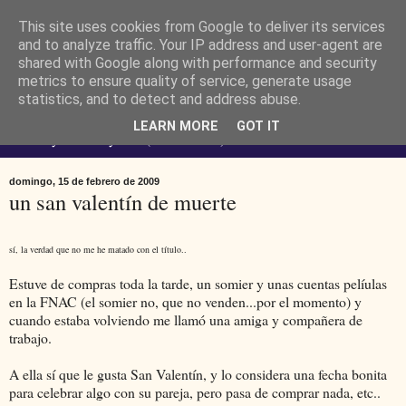
This site uses cookies from Google to deliver its services
Ferendus K. Resimler -
and to analyze traffic. Your IP address and user-agent are
shared with Google along with performance and security
metrics to ensure quality of service, generate usage
personal
statistics, and to detect and address abuse.
LEARN MORE
GOT IT
No estoy loco. Soy raro (del lat. rarus) escaso.
domingo, 15 de febrero de 2009
un san valentín de muerte
sí, la verdad que no me he matado con el título..
Estuve de compras toda la tarde, un somier y unas cuentas pelíulas
en la FNAC (el somier no, que no venden...por el momento) y
cuando estaba volviendo me llamó una amiga y compañera de
trabajo.
A ella sí que le gusta San Valentín, y lo considera una fecha bonita
para celebrar algo con su pareja, pero pasa de comprar nada, etc..