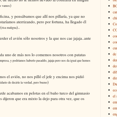
)
as vamos
B
car
icina, y pensábamos que allí nos pillaría, ya que no
chi
staríamos aterrizando, pero por fortuna, ha llegado él
Co
(
)..
risa maligna
C
co
rder el avión sólo nosotros y la que nos cae jajaja..ante
co
cu
de
da uno de más nos lo comemos nosotros con patatas
de
 empresa, y podríamos haberlo pasaddo, jajaja pero nos da igual que hemos
de
di
mos el avión, no nos pilló el jefe y encima nos pidió
di
)
tidario de decirle la verdad, pero bueno
Du
ec
tarde acabamos en pelotas en el baño turco del gimnasio
el
 dijeron que era mixto la dejo para otra vez, que os
em
em
en