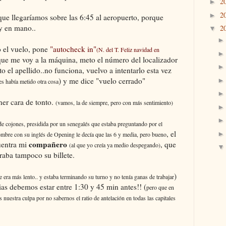
2
►
2
►
e llegaríamos sobre las 6:45 al aeropuerto, porque
 y en mano..
2
▼
co el vuelo, pone
"autocheck in"
(N. del T. Feliz navidad en
que me voy a la máquina, meto el número del localizador
to el apellido..no funciona, vuelvo a intentarlo esta vez
) y me dice "vuelo cerrado"
es había metido otra cosa
ner cara de tonto.
(vamos, la de siempre, pero con más sentimiento)
de cojones, presidida por un senegalés que estaba preguntando por el
, el
ombre con su inglés de Opening le decía que las 6 y media, pero bueno
compañero
uentra mi
, que
(al que yo creía ya medio despegando)
aba tampoco su billete.
)
e era más lento.. y estaba terminando su turno y no tenía ganas de trabajar
as debemos estar entre 1:30 y 45 min antes!! (
pero que en
 nuestra culpa por no sabernos el ratio de antelación en todas las capitales