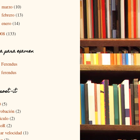
marzo
(10)
►
febrero
(13)
►
enero
(14)
►
008
(133)
a para examen
Ferendus
ferendus
post -it
0
(5)
robación
(2)
iculo
(2)
toR
(2)
jar velocidad
(1)
og
(3)