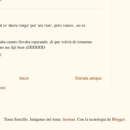
ral es 'ahora vengo' por 'ara vinc', pero vamos...no es
ba cuanto llevaba esperando, di que volvía de tomarme
or no me fijé bien xDDDDDD
0
Inicio
Entrada antigua
tom)
Tema Sencillo. Imágenes del tema:
luoman
. Con la tecnología de
Blogger
.