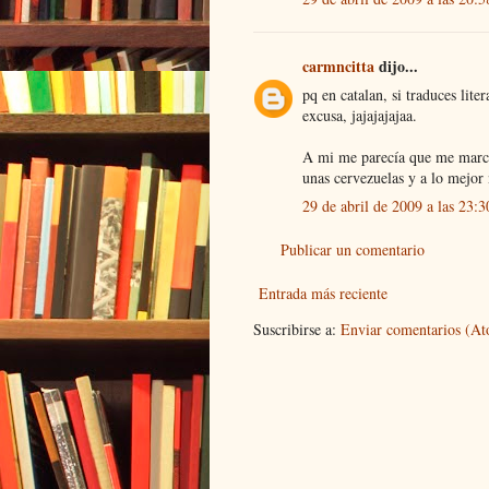
carmncitta
dijo...
pq en catalan, si traduces lite
excusa, jajajajajaa.
A mi me parecía que me marca
unas cervezuelas y a lo mej
29 de abril de 2009 a las 23:3
Publicar un comentario
Entrada más reciente
Suscribirse a:
Enviar comentarios (A