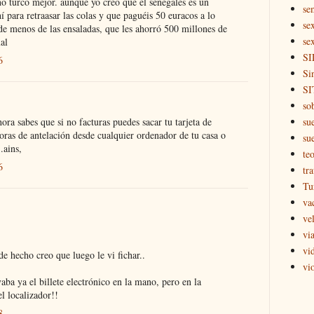
ño turco mejor. aunque yo creo que el senegalés es un
se
í para retraasar las colas y que paguéis 50 euracos a lo
se
de menos de las ensaladas, que les ahorró 500 millones de
se
al
SI
6
Si
SI
so
ora sabes que si no facturas puedes sacar tu tarjeta de
su
as de antelación desde cualquier ordenador de tu casa o
su
.ains,
teo
6
tr
Tu
va
ve
via
vi
e hecho creo que luego le vi fichar..
vi
a ya el billete electrónico en la mano, pero en la
l localizador!!
8