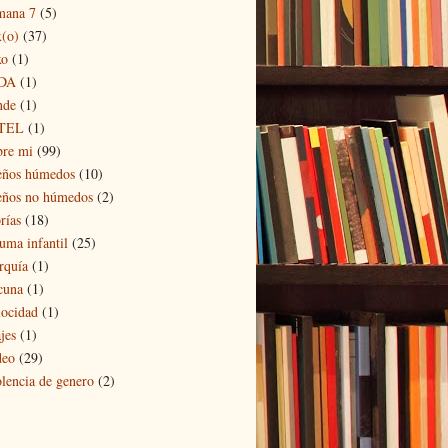
mana 7
(5)
x(o)
(37)
xo
(1)
DA
(1)
nde
(1)
TEL
(1)
bre mi
(99)
eños húmedos
(10)
eños no húmedos
(2)
rías
(18)
auma infantil
(25)
rquía
(1)
cuna
(1)
locidad
(1)
jes
(1)
deo
(29)
olencia de genero
(2)