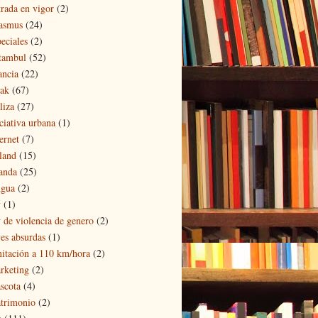
trada en vigor
(2)
asmus
(24)
eciales
(2)
tambul
(52)
ancia
(22)
eak
(67)
liza
(27)
iciativa urbana
(1)
ernet
(7)
eland
(15)
landa
(25)
ngua
(2)
y
(1)
y de violencia de genero
(2)
yes absurdas
(1)
mitación a 110 km/hora
(2)
rketing
(2)
scota
(4)
trimonio
(2)