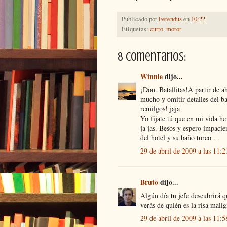
Publicado por
Ferendus
en
10:22
Etiquetas:
curro
,
motor
8 comentarios:
Winnie
dijo...
¡Don. Batallitas!A partir de ah
mucho y omitir detalles del ba
remilgos! jaja
Yo fíjate tú que en mi vida h
ja jas. Besos y espero impacie
del hotel y su baño turco....
29 de abril de 2009 a las 11:2
Bruto
dijo...
Algún día tu jefe descubrirá q
verás de quién es la risa mali
29 de abril de 2009 a las 11:5