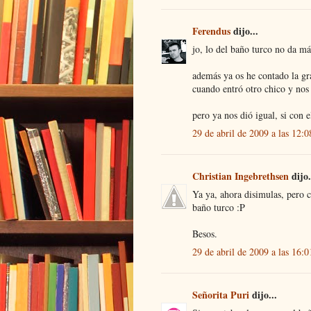
Ferendus
dijo...
jo, lo del baño turco no da más
además ya os he contado la gra
cuando entró otro chico y nos 
pero ya nos dió igual, si con 
29 de abril de 2009 a las 12:0
Christian Ingebrethsen
dijo.
Ya ya, ahora disimulas, pero c
baño turco :P
Besos.
29 de abril de 2009 a las 16:0
Señorita Puri
dijo...