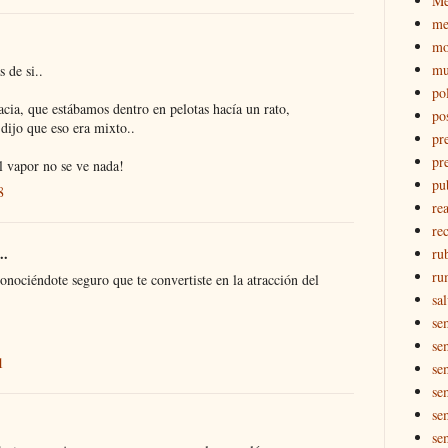
M
me
mo
mu
 de si..
pol
cia, que estábamos dentro en pelotas hacía un rato,
po
dijo que eso era mixto..
pr
pr
el vapor no se ve nada!
pu
8
re
rec
..
ru
ru
onociéndote seguro que te convertiste en la atracción del
sal
se
se
1
se
se
se
se