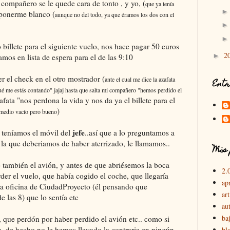
compañero se le quede cara de tonto , y yo, (
que ya tenía
 ponerme blanco (
aunque no del todo, ya que éramos los dos con el
 billete para el siguiente vuelo, nos hace pagar 50 euros
2
►
mos en lista de espera para el de las 9:10
 el check en el otro mostrador (
ante el cual me dice la azafata
Entr
"qué me estás contando" jajaj hasta que salta mi compañero "hemos perdido el
zafata "nos perdona la vida y nos da ya el billete para el
)
 medio vacío pero bueno
jefe
 teníamos el móvil del
..así que a lo preguntamos a
 la que deberiamos de haber aterrizado, le llamamos..
Mis 
también el avión, y antes de que abriésemos la boca
2.
er el vuelo, que había cogido el coche, que llegaría
ap
la oficina de CiudadProyecto (él pensando que
art
 las 8) que lo sentía etc
au
ba
, que perdón por haber perdido el avión etc.. como si
, de hecho no le hemos llevado la contraria en ningún
bl