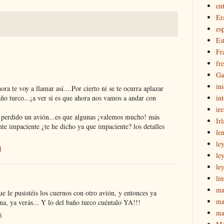
en
Er
esp
Es
Fr
fr
Ga
in
ora te voy a llamar así....Por cierto ni se te ocurra aplazar
ño turco...¡a ver si es que ahora nos vamos a andar con
int
ir
e perdido un avión...es que algunas ¡valemos mucho! más
Ir
nte impaciente ¿te he dicho ya que impaciente? los detalles
le
le
1
le
le
li
ma
ue le pusistéis los cuernos con otro avión, y entonces ya
ma
gna, ya verás... Y lo del baño turco cuéntalo YA!!!
ma
8