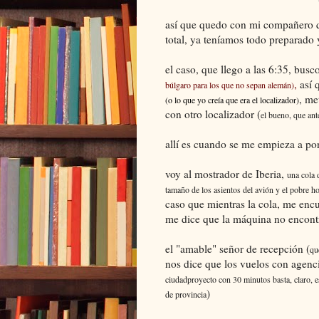
así que quedo con mi compañero qu
total, ya teníamos todo preparado
el caso, que llego a las 6:35, bus
,
así 
búlgaro para los que no sepan alemán)
, me
(o lo que yo creía que era el localizador)
con otro localizador (
el bueno, que ant
allí es cuando se me empieza a po
voy al mostrador de Iberia,
una cola 
tamaño de los asientos del avión y el pobre h
caso que mientras la cola, me enc
me dice que la máquina no encontr
el "amable" señor de recepción (
qu
nos dice que los vuelos con agenci
ciudadproyecto con 30 minutos basta, claro, es
)
de provincia