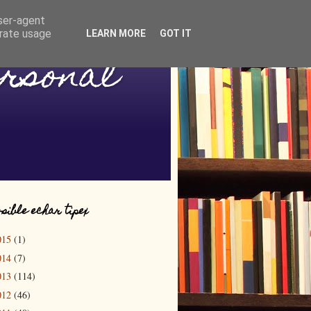
user-agent
erate usage
LEARN MORE
GOT IT
ersonal
sible echar tipex
015
(1)
014
(7)
013
(114)
012
(46)