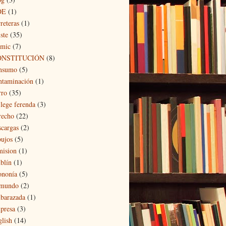
OE
(1)
reteras
(1)
ste
(35)
mic
(7)
ONSTITUCIÓN
(8)
nsumo
(5)
ntaminación
(1)
rro
(35)
 lege ferenda
(3)
recho
(22)
scargas
(2)
bujos
(5)
mision
(1)
blín
(1)
ononía
(5)
 mundo
(2)
barazada
(1)
presa
(3)
glish
(14)