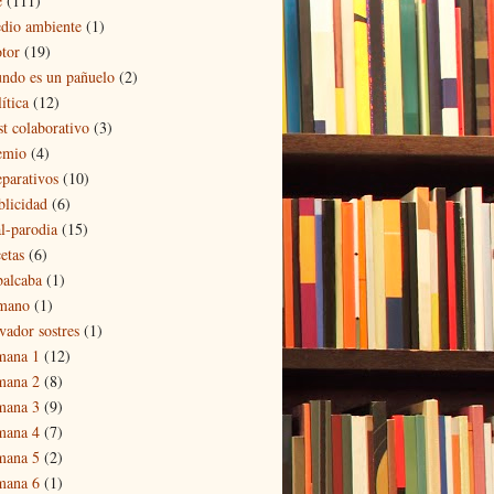
e
(111)
dio ambiente
(1)
tor
(19)
ndo es un pañuelo
(2)
ítica
(12)
st colaborativo
(3)
emio
(4)
eparativos
(10)
blicidad
(6)
al-parodia
(15)
etas
(6)
balcaba
(1)
mano
(1)
vador sostres
(1)
mana 1
(12)
mana 2
(8)
mana 3
(9)
mana 4
(7)
mana 5
(2)
mana 6
(1)