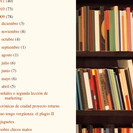
011
(40)
010
(73)
009
(78)
diciembre
(3)
►
noviembre
(8)
►
octubre
(4)
►
septiembre
(1)
►
agosto
(1)
►
julio
(6)
►
junio
(7)
►
mayo
(6)
►
abril
(5)
▼
señales o segunda lección de
marketing:
crónicas de ciudad proyecto returns
no tengo vergüenza: el plagio II
juguetes
sobre chicos malos