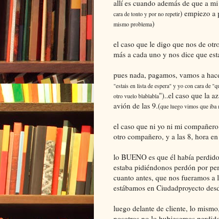
allí es cuando además de que a mi 
) empiezo a
cara de tonto y por no repetir
)
mismo problema
el caso que le digo que nos de otro
más a cada uno y nos dice que esta
pues nada, pagamos, vamos a hacer
"estais en lista de espera" y yo con cara de 
")..el caso que la a
otro vuelo blablabla
avión de las 9.(
que luego vimos que iba
el caso que ni yo ni mi compañero
otro compañero, y a las 8, hora en
lo BUENO es que él había perdido 
estaba pidiéndonos perdón por perd
cuanto antes, que nos fueramos a 
estábamos en Ciudadproyecto desde
luego delante de cliente, lo mismo
nosotros no lo hubiesemos perdido