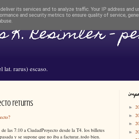
eliver its services and to analyze traffic. Your IP address and 
ormance and security metrics to ensure quality of service, gen
abuse.
 K. Resimler - p
l lat. rarus) escaso.
impo
ecto returns
2
►
2
►
yecto?
2
►
o de las 7:10 a CiudadProyecto desde la T4. los billetes
2
►
pasada y se supone que no iba a facturar..todo bien.