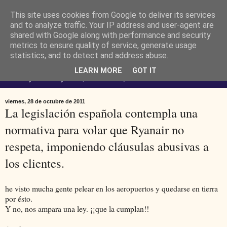
This site uses cookies from Google to deliver its services
Ferendus K. Resimler -
and to analyze traffic. Your IP address and user-agent are
shared with Google along with performance and security
metrics to ensure quality of service, generate usage
personal
statistics, and to detect and address abuse.
LEARN MORE
GOT IT
No estoy loco. Soy raro (del lat. rarus) escaso.
viernes, 28 de octubre de 2011
La legislación española contempla una
normativa para volar que Ryanair no
respeta, imponiendo cláusulas abusivas a
los clientes.
he visto mucha gente pelear en los aeropuertos y quedarse en tierra
por ésto.
Y no, nos ampara una ley. ¡¡que la cumplan!!