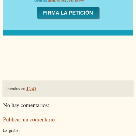
Acepto las
Norm. de Uso
y
Pol. de Priv.
ferendus
en
12:45
No hay comentarios:
Publicar un comentario
Es gratis.