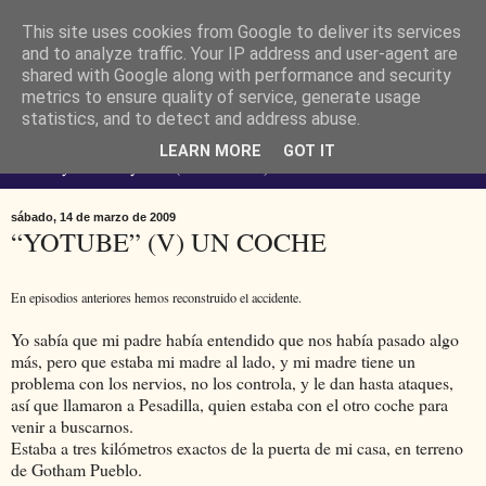
This site uses cookies from Google to deliver its services
Ferendus K. Resimler -
and to analyze traffic. Your IP address and user-agent are
shared with Google along with performance and security
metrics to ensure quality of service, generate usage
personal
statistics, and to detect and address abuse.
LEARN MORE
GOT IT
No estoy loco. Soy raro (del lat. rarus) escaso.
sábado, 14 de marzo de 2009
“YOTUBE” (V) UN COCHE
En episodios anteriores hemos reconstruido el accidente.
Yo sabía que mi padre había entendido que nos había pasado algo
más, pero que estaba mi madre al lado, y mi madre tiene un
problema con los nervios, no los controla, y le dan hasta ataques,
así que llamaron a Pesadilla, quien estaba con el otro coche para
venir a buscarnos.
Estaba a tres kilómetros exactos de la puerta de mi casa, en terreno
de Gotham Pueblo.