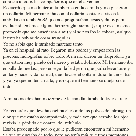
conocía a todos los compañeros que en ella venían.
Recuerdo que me hicieron tumbarme en la camilla y me pusieron
un collarín. Mi hermano iba con el collarín sentado atrás en la
ambulancia también.Sé que nos preguntaban cosas y datos para
evaluar si teníamos alguna hemorragia interna (ya que es el mismo
protocolo que me enseñaron a mi) y si se nos iba la cabeza, así que
intentaba hablar de cosas tranquilas.
Yo no sabía que ir tumbado marease tanto.
Ya en el hospital, al rato, llegaron mis padres y empezaron las
pruebas, radiografías sobre todo. A mi me dieron un ibuprofeno ya
que estaba muy pálido del mareo y estaba dolorido. Mi hermano iba
en silla de ruedas, pero enseguida le dijeron que podía levantarse y
andar y hacer vida normal, que llevase el collarín durante unos días
y ya, ya que no tenía nada, y eso que mi hermano se quejaba de
todo.
A mi no me dejaban moverme de la camilla, tumbado todo el rato.
Yo recuerdo que llevaba encima el olor de los polvos del airbag, un
olor que me estaba acompañando, y cada vez que cerraba los ojos
revivía la pérdida de control del vehículo.
Estaba preocupado por lo que le pudieran encontrar a mi hermano
ya que se quejaba de todo, pero no tenía más que unos moratones