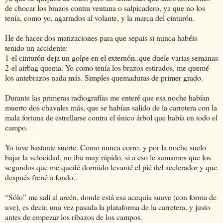
de chocar los brazos contra ventana o salpicadero, ya que no los
tenía, como yo, agarrados al volante, y la marca del cinturón.
He de hacer dos matizaciones para que sepais si nunca habéis
tenido un accidente:
1-el cinturón deja un golpe en el externón..que duele varias semanas
2-el airbag quema. Yo como tenía los brazos estirados, me quemé
los antebrazos nada más. Simples quemaduras de primer grado.
Durante las primeras radiografías me enteré que esa noche habían
muerto dos chavales más, que se habían salido de la carretera con la
mala fortuna de estrellarse contra el único árbol que había en todo el
campo.
Yo tuve bastante suerte. Como nunca corro, y por la noche suelo
bajar la velocidad, no iba muy rápido, si a eso le sumamos que los
segundos que me quedé dormido levanté el pié del acelerador y que
después frené a fondo..
“Sólo” me salí al arcén, donde está esa acequia suave (con forma de
uve), es decir, una vez pasada la plataforma de la carretera, y justo
antes de empezar los ribazos de los campos.