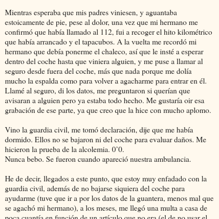
Mientras esperaba que mis padres viniesen, y aguantaba
estoicamente de pie, pese al dolor, una vez que mi hermano me
confirmó que había llamado al 112, fui a recoger el hito kilométrico
que había arrancado y el tapacubos. A la vuelta me recordó mi
hermano que debía ponerme el chaleco, así que le insté a esperar
dentro del coche hasta que viniera alguien, y me puse a llamar al
seguro desde fuera del coche, más que nada porque me dolía
mucho la espalda como para volver a agacharme para entrar en él.
Llamé al seguro, di los datos, me preguntaron si querían que
avisaran a alguien pero ya estaba todo hecho. Me gustaría oir esa
grabación de ese parte, ya que creo que la hice con mucho aplomo.
Vino la guardia civil, me tomó declaración, dije que me había
dormido. Ellos no se bajaron ni del coche para evaluar daños. Me
hicieron la prueba de la alcolemia. 0’0.
Nunca bebo. Se fueron cuando apareció nuestra ambulancia.
He de decir, llegados a este punto, que estoy muy enfadado con la
guardia civil, además de no bajarse siquiera del coche para
ayudarme (tuve que ir a por los datos de la guantera, menos mal que
se agachó mi hermano), a los meses, me llegó una multa a casa de
poca cuantía en función de un artículo que no era (el de no usar el