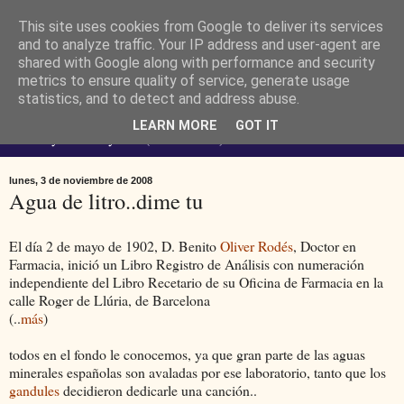
This site uses cookies from Google to deliver its services
Ferendus K. Resimler -
and to analyze traffic. Your IP address and user-agent are
shared with Google along with performance and security
metrics to ensure quality of service, generate usage
personal
statistics, and to detect and address abuse.
LEARN MORE
GOT IT
No estoy loco. Soy raro (del lat. rarus) escaso.
lunes, 3 de noviembre de 2008
Agua de litro..dime tu
El día 2 de mayo de 1902, D. Benito
Oliver Rodés
, Doctor en
Farmacia, inició un Libro Registro de Análisis con numeración
independiente del Libro Recetario de su Oficina de Farmacia en la
calle Roger de Llúria, de Barcelona
(..
más
)
todos en el fondo le conocemos, ya que gran parte de las aguas
minerales españolas son avaladas por ese laboratorio, tanto que los
gandules
decidieron dedicarle una canción..