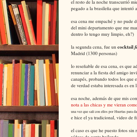
el resto de la noche transcurrió 
pegado a la brasileña que intentó 
esa cena me empaché y no pude do
del mini departamento que me man
dentro lo tengo muy limpio, eh?)
cocktail
f
la segunda cena, fue un
Madrid (1300 personas)
lo reseñable de esa cena, es que 
renunciar a la fiesta del amigo in
canapés, probando todos los que e
de verdad estaba interesada es en la
esa noche, además de que mis co
nota a las chicas y me vieran com
una vez que salí con ellos por Huertas para d
e hice el ya tradicional, video de f
el caso es que he puesto fotos sin r
vídeos de gente bailando..