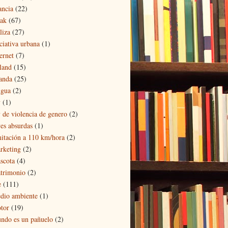
ancia
(22)
eak
(67)
liza
(27)
iciativa urbana
(1)
ernet
(7)
eland
(15)
landa
(25)
ngua
(2)
y
(1)
y de violencia de genero
(2)
yes absurdas
(1)
mitación a 110 km/hora
(2)
rketing
(2)
scota
(4)
trimonio
(2)
e
(111)
dio ambiente
(1)
tor
(19)
ndo es un pañuelo
(2)