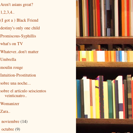
Aren't asians great?
1,2,3,4..
(I got a ) Black Friend
destiny's only one child
Promiscous-Syphillis
what's on TV
Whatever..don't matter
Umbrella
moulin rouge
Intuition-Prostitution
sobre una noche...
sobre el artículo seiscientos
veinticuatro..
Womanizer
Zara..
noviembre
(14)
►
octubre
(9)
►