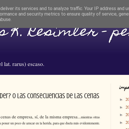
eliver its services and to analyze traffic. Your IP address and 
ormance and security metrics to ensure quality of service, gen
abuse.
 K. Resimler - p
l lat. rarus) escaso.
impo
er? o las consecuencias de las cenas
2
►
2
►
2
►
cenas de empresa, sí, de la misma empresa...
mientras otras
2
►
ra poner un poco de azucar en la herida..para que duela más evidentemente.