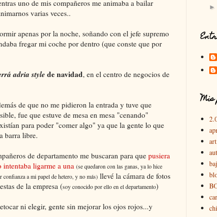
mientras uno de mis compañeros me animaba a bailar
animarnos varias veces..
rmir apenas por la noche, soñando con el jefe supremo
Entr
daba fregar mi coche por dentro (que conste que por
errá adria style
de navidad
, en el centro de negocios de
Mis 
además de que no me pidieron la entrada y tuve que
visible, fue que estuve de mesa en mesa "cenando"
2.
xistían para poder "comer algo" ya que la gente lo que
ap
 barra libre.
art
au
mpañeros de departamento me buscaran para que
pusiera
ba
o intentaba ligarme a una
(se quedaron con las ganas, ya lo hice
bl
llevé la cámara de fotos
ar confianza a mi papel de hetero, y no más)
iestas de la empresa (
)
B
soy conocido por ello en el departamento
car
etocar ni elegir, gente sin mejorar los ojos rojos...y
chi