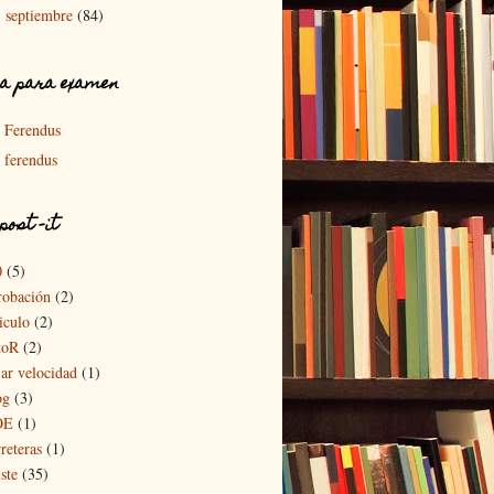
septiembre
(84)
►
a para examen
Ferendus
ferendus
post -it
0
(5)
robación
(2)
iculo
(2)
toR
(2)
jar velocidad
(1)
og
(3)
OE
(1)
reteras
(1)
ste
(35)