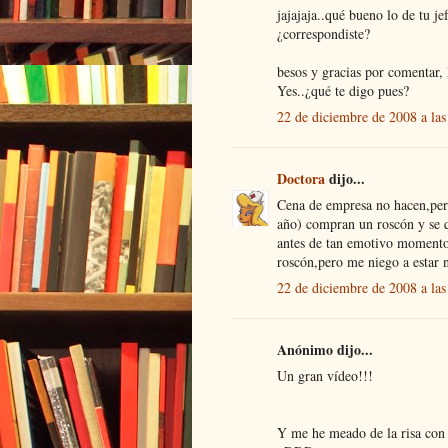
jajajaja..qué bueno lo de tu je
¿correspondiste?
besos y gracias por comentar,
Yes..¿qué te digo pues?
22 de diciembre de 2008 a las
Doctora
dijo...
Cena de empresa no hacen,pero
año) compran un roscón y se 
antes de tan emotivo momento,
roscón,pero me niego a estar 
22 de diciembre de 2008 a las
Anónimo dijo...
Un gran vídeo!!!
Y me he meado de la risa con e