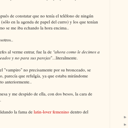
spués de constatar que no tenía el teléfono de ningún
sólo en la agenda de papel del curro) y los que tenían
mo se me iba echando la hora encima..
sotros..
efes al verme entrar, fue la de
"ahora como le decimos a
leados y no para sus parejas
"...literalmente.
n el "vampiro" no precisamente por su bronceado, se
o, parecía que refulgía, ya que estaba mirándome
to anteriormente..
mesa y me despido de ella, con dos besos, la cara de
.
olidando la fama de
latin-lover femenino
dentro del