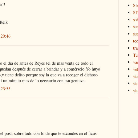
fa!!
Si
SI
so
 Reik
su
su
 20:46
teo
tr
Tu
va
 el dia de antes de Reyes (el de mas venta de todo el
quedan después de cerrar a brindar y a comérselo.Yo huyo
ve
y tiene delito porque soy la que va a recoger el dichoso
via
ni un minuto mas de lo necesario con esa gentuza.
vi
 23:55
vi
l post, sobre todo con lo de que te escondes en el ficus