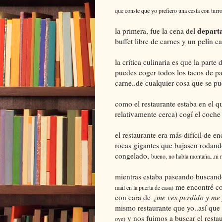
que conste que yo prefiero una cesta con turr
depart
la primera, fue la cena del
buffet libre de carnes y un pelín ca
la crítica culinaria es que la part
puedes coger todos los tacos de 
carne..de cualquier cosa que se p
como el restaurante estaba en el q
relativamente cerca) cogí el coche 
el restaurante era más difícil de e
rocas gigantes que bajasen rodand
congelado,
bueno, no había montaña...ni ro
mientras estaba paseando buscando
me encontré con
mail en la puerta de casa)
con cara de
¿me ves perdido y me
mismo restaurante que yo..así que
y nos fuimos a buscar el resta
oye)