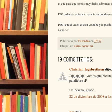
lo que pasa que somos muy dados a bromas e
PD2: además ya tienen bastante cachondeo con
PD3: que el vídeo esté en youtube y lo pueda v
nadie :-P
Publicado por
Ferendus
en
18:37
Etiquetas:
curro
,
sobre mi
19 comentarios:
Christian Ingebrethsen
dijo.
Jajajajajaja, vamos que hicist
pataliebre :P
Un besazo, guapo.
22 de diciembre de 2008 a las
Yes
dijo...