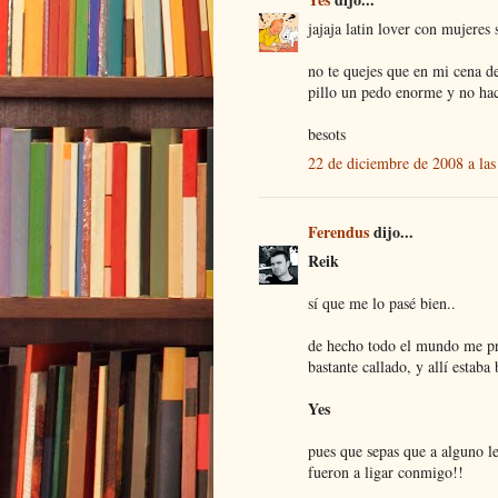
jajaja latin lover con mujeres
no te quejes que en mi cena d
pillo un pedo enorme y no ha
besots
22 de diciembre de 2008 a las
Ferendus
dijo...
Reik
sí que me lo pasé bien..
de hecho todo el mundo me pr
bastante callado, y allí estaba
Yes
pues que sepas que a alguno le
fueron a ligar conmigo!!