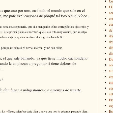
Co
C
tras que uno por uno, casi todo el mundo que sale en el
co
 me pide explicaciones de porqué tal foto o cual vídeo..
co
cu
o se te ocurre ponerla, que si a menganito le has corregido los ojos rojos y
de
 si este primer plano es horrible, que si esa foto muy oscura, que si salgo
de
a desencajada, que en esa foto el abrigo me hace bulto....
de
di
us porque mi camisa es verde, me ven..y me dan caza!
di
, el que sale bailando, ya que tiene mucho cachondeíto:
Du
ndo le empiezan a preguntar si tiene dolores de
ec
..
el
em
o?
em
en
lo dan lugar a indigestiones o a amenzas de muerte..
en
Er
esp
Es
n los vídeos, salen bastante bien y se ve que nos lo estamos pasando bien,