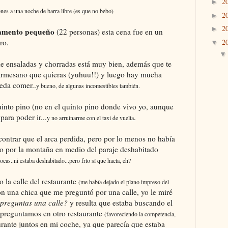
2
►
ones a una noche de barra libre (es que no bebo)
2
►
2
►
amento pequeño
(22 personas) esta cena fue en un
ro.
2
▼
e de ensaladas y chorradas está muy bien, además que te
parmesano que quieras (yuhuu!!) y luego hay mucha
ueda comer..
y bueno, de algunas incomestibles también.
uinto pino (no en el quinto pino donde vivo yo, aunque
para poder ir...
.
y no arruinarme con el taxi de vuelta
ncontrar que el arca perdida, pero por lo menos no había
o por la montaña en medio del paraje deshabitado
cas..ni estaba deshabitado...pero frío sí que hacía, eh?
 la calle del restaurante
(me había dejado el plano impreso del
 una chica que me preguntó por una calle, yo le miré
 preguntas una calle?
y resulta que estaba buscando el
 preguntamos en otro restaurante
(favoreciendo la competencia,
urante juntos en mi coche, ya que parecía que estaba