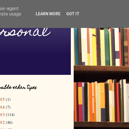
user-agent
erate usage
LEARN MORE
GOT IT
ersonal
sible echar tipex
015
(1)
014
(7)
013
(114)
012
(46)