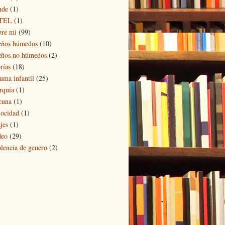
nde
(1)
TEL
(1)
bre mi
(99)
eños húmedos
(10)
eños no húmedos
(2)
rías
(18)
auma infantil
(25)
rquía
(1)
cuna
(1)
locidad
(1)
jes
(1)
deo
(29)
olencia de genero
(2)