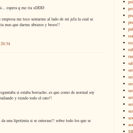
pol
 si... espera q me ria xDDD
po
pr
e empresa me toco sentarme al lado de mi jefa la cual se
pr
cia mas que darme abrazos y besos!!
pu
re
rec
 20:34
ru
ru
sal
se
se
se
se
eguntaba si estaba borracho..es que como de normal soy
se
 bailando y riendo todo el rato!!
se
se
se
 da una lipotimia si se enterase!! sobre todo los que se
se
SI