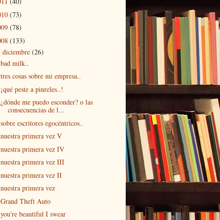
011
(40)
010
(73)
009
(78)
008
(133)
diciembre
(26)
▼
bad milk..
tres cosas sobre mi empresa..
¡qué peste a pinreles..!
¿dónde me puedo esconder? o las
consecuencias de l...
sobre escritores egocéntricos..
nuestra primera vez V
nuestra primera vez IV
nuestra primera vez III
nuestra primera vez II
nuestra primera vez
Grand Theft Auto
you're beautiful I swear