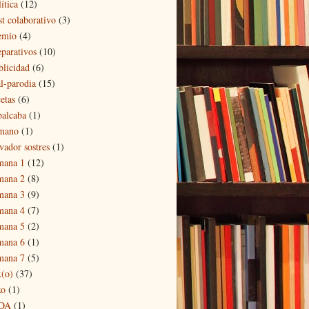
ítica
(12)
st colaborativo
(3)
emio
(4)
eparativos
(10)
blicidad
(6)
al-parodia
(15)
etas
(6)
balcaba
(1)
mano
(1)
vador sostres
(1)
mana 1
(12)
mana 2
(8)
mana 3
(9)
mana 4
(7)
mana 5
(2)
mana 6
(1)
mana 7
(5)
x(o)
(37)
xo
(1)
DA
(1)