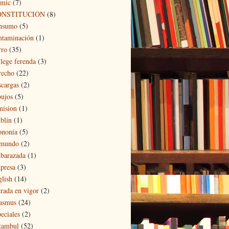
mic
(7)
ONSTITUCIÓN
(8)
nsumo
(5)
ntaminación
(1)
rro
(35)
 lege ferenda
(3)
recho
(22)
scargas
(2)
bujos
(5)
mision
(1)
blín
(1)
ononía
(5)
 mundo
(2)
barazada
(1)
presa
(3)
glish
(14)
trada en vigor
(2)
asmus
(24)
eciales
(2)
tambul
(52)