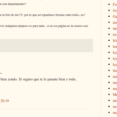
n este departamento!!
Fr
fr
 la foto de mi CV, por lo que así repartimos bromas entre todos, no?
Ga
in
er cualquiera tampoco es para tanto...si en esa página no la conoce casi
int
ir
Ir
le
le
le
le
li
..
ma
e bien yendo. Si seguro que te lo pasaste bien y todo,
ma
ma
M
me
 20:19
mo
mu