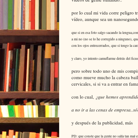
por lo cual mi vida corre peligro 
vídeo, aunque sea un nanosegundo,
que si en esa foto salgo sacando la lengua,com
a mi no (no se lo he corregido a ninguno), que
con los ojos entrecerrados, que si tengo la car
y claro, yo intento camuflarme detrás del fic
pero sobre todo uno de mis compis
como mueve mucho la cabeza baila
cervicales, si si va a entrar en fama
con lo cual,
¿que hemos aprendid
a no ir a las cenas de empresa..só
y después de la publicidad, más
PD: que conste que la gente no salía tan mal e