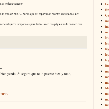
n este departamento!!
Fr
fr
 la foto de mi CV, por lo que así repartimos bromas entre todos, no?
Ga
in
er cualquiera tampoco es para tanto...si en esa página no la conoce casi
int
ir
Ir
le
le
le
le
li
..
ma
e bien yendo. Si seguro que te lo pasaste bien y todo,
ma
ma
M
me
 20:19
mo
mu