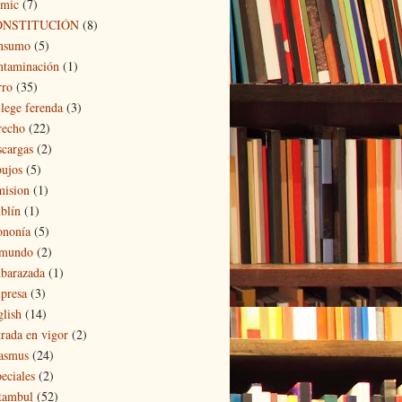
mic
(7)
ONSTITUCIÓN
(8)
nsumo
(5)
ntaminación
(1)
rro
(35)
 lege ferenda
(3)
recho
(22)
scargas
(2)
bujos
(5)
mision
(1)
blín
(1)
ononía
(5)
 mundo
(2)
barazada
(1)
presa
(3)
glish
(14)
trada en vigor
(2)
asmus
(24)
eciales
(2)
tambul
(52)