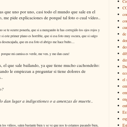
Co
C
tras que uno por uno, casi todo el mundo que sale en el
co
 me pide explicaciones de porqué tal foto o cual vídeo..
co
cu
o se te ocurre ponerla, que si a menganito le has corregido los ojos rojos y
de
 si este primer plano es horrible, que si esa foto muy oscura, que si salgo
de
a desencajada, que en esa foto el abrigo me hace bulto....
de
di
us porque mi camisa es verde, me ven..y me dan caza!
di
, el que sale bailando, ya que tiene mucho cachondeíto:
Du
ndo le empiezan a preguntar si tiene dolores de
ec
..
el
em
o?
em
en
lo dan lugar a indigestiones o a amenzas de muerte..
en
Er
esp
Es
n los vídeos, salen bastante bien y se ve que nos lo estamos pasando bien,