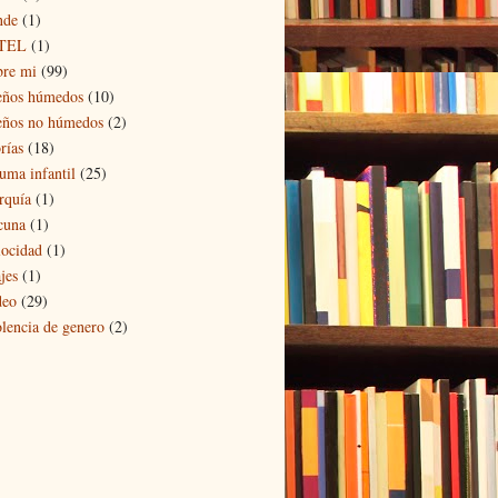
nde
(1)
TEL
(1)
bre mi
(99)
eños húmedos
(10)
eños no húmedos
(2)
rías
(18)
auma infantil
(25)
rquía
(1)
cuna
(1)
locidad
(1)
jes
(1)
deo
(29)
olencia de genero
(2)