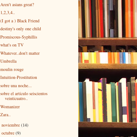
Aren't asians great?
1,2,3,4..
(I got a ) Black Friend
destiny's only one child
Promiscous-Syphillis
what's on TV
Whatever..don't matter
Umbrella
moulin rouge
Intuition-Prostitution
sobre una noche...
sobre el artículo seiscientos
veinticuatro..
Womanizer
Zara..
noviembre
(14)
►
octubre
(9)
►