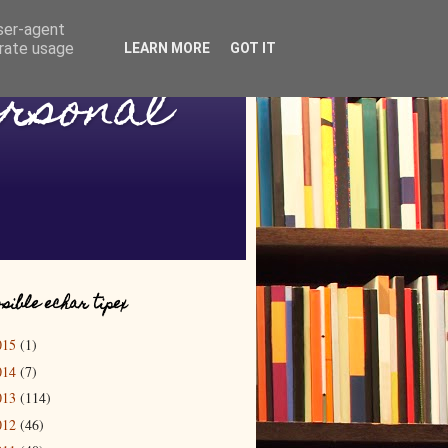
user-agent
erate usage
LEARN MORE
GOT IT
ersonal
sible echar tipex
015
(1)
014
(7)
013
(114)
012
(46)