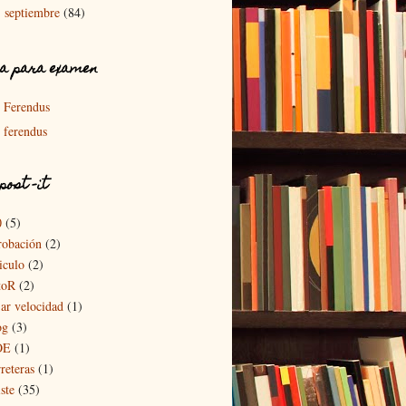
septiembre
(84)
►
a para examen
Ferendus
ferendus
post -it
0
(5)
robación
(2)
iculo
(2)
toR
(2)
jar velocidad
(1)
og
(3)
OE
(1)
reteras
(1)
ste
(35)