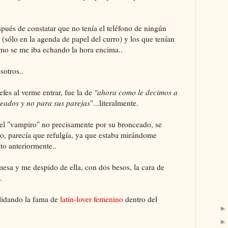
spués de constatar que no tenía el teléfono de ningún
sólo en la agenda de papel del curro) y los que tenían
mo se me iba echando la hora encima..
sotros..
efes al verme entrar, fue la de
"ahora como le decimos a
leados y no para sus parejas
"...literalmente.
n el "vampiro" no precisamente por su bronceado, se
o, parecía que refulgía, ya que estaba mirándome
to anteriormente..
mesa y me despido de ella, con dos besos, la cara de
.
olidando la fama de
latin-lover femenino
dentro del