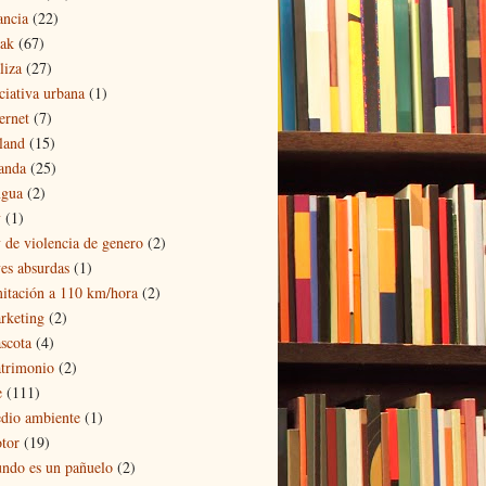
ancia
(22)
eak
(67)
liza
(27)
iciativa urbana
(1)
ernet
(7)
eland
(15)
landa
(25)
ngua
(2)
y
(1)
y de violencia de genero
(2)
yes absurdas
(1)
mitación a 110 km/hora
(2)
rketing
(2)
scota
(4)
trimonio
(2)
e
(111)
dio ambiente
(1)
tor
(19)
ndo es un pañuelo
(2)