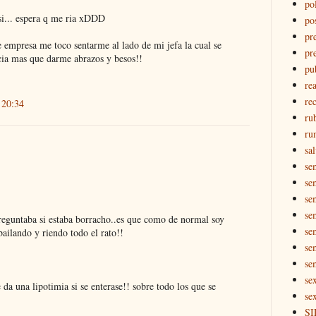
pol
 si... espera q me ria xDDD
po
pr
e empresa me toco sentarme al lado de mi jefa la cual se
pr
cia mas que darme abrazos y besos!!
pu
re
rec
 20:34
ru
ru
sal
se
se
se
se
eguntaba si estaba borracho..es que como de normal soy
se
 bailando y riendo todo el rato!!
se
se
se
 da una lipotimia si se enterase!! sobre todo los que se
se
SI