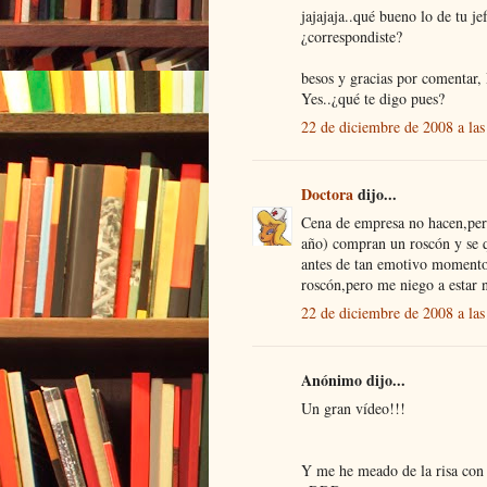
jajajaja..qué bueno lo de tu je
¿correspondiste?
besos y gracias por comentar,
Yes..¿qué te digo pues?
22 de diciembre de 2008 a las
Doctora
dijo...
Cena de empresa no hacen,pero
año) compran un roscón y se 
antes de tan emotivo momento,
roscón,pero me niego a estar 
22 de diciembre de 2008 a las
Anónimo dijo...
Un gran vídeo!!!
Y me he meado de la risa con e