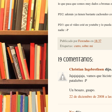
lo que pasa que somos muy dados a bromas e
PD2: además ya tienen bastante cachondeo con
PD3: que el vídeo esté en youtube y lo pueda v
nadie :-P
Publicado por
Ferendus
en
18:37
Etiquetas:
curro
,
sobre mi
19 comentarios:
Christian Ingebrethsen
dijo.
Jajajajajaja, vamos que hicist
pataliebre :P
Un besazo, guapo.
22 de diciembre de 2008 a las
Yes
dijo...