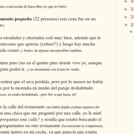
2
►
ones a una noche de barra libre (es que no bebo)
2
►
2
►
amento pequeño
(22 personas) esta cena fue en un
ro.
2
▼
e de ensaladas y chorradas está muy bien, además que te
parmesano que quieras (yuhuu!!) y luego hay mucha
ueda comer..
y bueno, de algunas incomestibles también.
uinto pino (no en el quinto pino donde vivo yo, aunque
para poder ir...
.
y no arruinarme con el taxi de vuelta
ncontrar que el arca perdida, pero por lo menos no había
o por la montaña en medio del paraje deshabitado
cas..ni estaba deshabitado...pero frío sí que hacía, eh?
 la calle del restaurante
(me había dejado el plano impreso del
 una chica que me preguntó por una calle, yo le miré
 preguntas una calle?
y resulta que estaba buscando el
 preguntamos en otro restaurante
(favoreciendo la competencia,
urante juntos en mi coche, ya que parecía que estaba