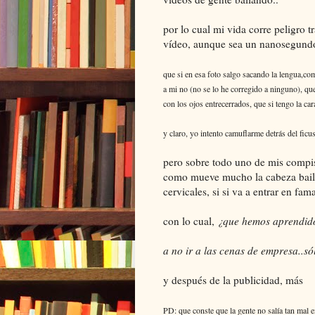
por lo cual mi vida corre peligro 
vídeo, aunque sea un nanosegundo,
que si en esa foto salgo sacando la lengua,com
a mi no (no se lo he corregido a ninguno), que
con los ojos entrecerrados, que si tengo la car
y claro, yo intento camuflarme detrás del fic
pero sobre todo uno de mis compis
como mueve mucho la cabeza baila
cervicales, si si va a entrar en fama
con lo cual,
¿que hemos aprendid
a no ir a las cenas de empresa..só
y después de la publicidad, más
PD: que conste que la gente no salía tan mal e