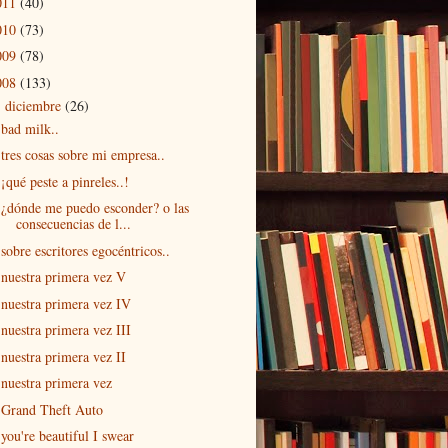
011
(40)
010
(73)
009
(78)
008
(133)
diciembre
(26)
▼
bad milk..
tres cosas sobre mi empresa..
¡qué peste a pinreles..!
¿dónde me puedo esconder? o las
consecuencias de l...
sobre escritores egocéntricos..
nuestra primera vez V
nuestra primera vez IV
nuestra primera vez III
nuestra primera vez II
nuestra primera vez
Grand Theft Auto
you're beautiful I swear