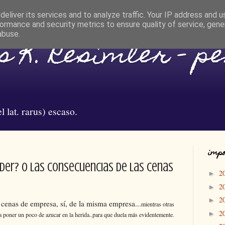
eliver its services and to analyze traffic. Your IP address and 
ormance and security metrics to ensure quality of service, gen
abuse.
 K. Resimler - p
l lat. rarus) escaso.
impo
er? o las consecuencias de las cenas
2
►
2
►
2
►
cenas de empresa, sí, de la misma empresa...
mientras otras
2
►
ra poner un poco de azucar en la herida..para que duela más evidentemente.