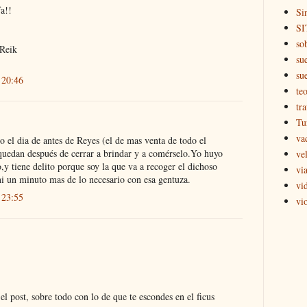
fa!!
Si
SI
so
 Reik
su
su
 20:46
teo
tr
Tu
va
 el dia de antes de Reyes (el de mas venta de todo el
quedan después de cerrar a brindar y a comérselo.Yo huyo
ve
y tiene delito porque soy la que va a recoger el dichoso
via
ni un minuto mas de lo necesario con esa gentuza.
vi
 23:55
vi
l post, sobre todo con lo de que te escondes en el ficus