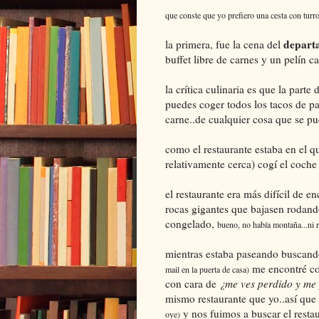
que conste que yo prefiero una cesta con turr
depart
la primera, fue la cena del
buffet libre de carnes y un pelín ca
la crítica culinaria es que la part
puedes coger todos los tacos de 
carne..de cualquier cosa que se p
como el restaurante estaba en el q
relativamente cerca) cogí el coche 
el restaurante era más difícil de e
rocas gigantes que bajasen rodand
congelado,
bueno, no había montaña...ni ro
mientras estaba paseando buscando
me encontré con
mail en la puerta de casa)
con cara de
¿me ves perdido y me
mismo restaurante que yo..así que
y nos fuimos a buscar el resta
oye)