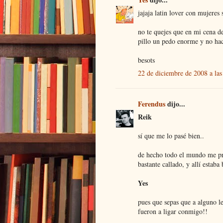
jajaja latin lover con mujeres
no te quejes que en mi cena d
pillo un pedo enorme y no ha
besots
22 de diciembre de 2008 a las
Ferendus
dijo...
Reik
sí que me lo pasé bien..
de hecho todo el mundo me pr
bastante callado, y allí estaba
Yes
pues que sepas que a alguno le
fueron a ligar conmigo!!