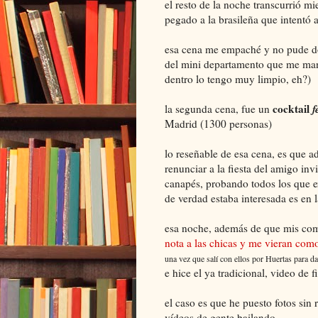
el resto de la noche transcurrió 
pegado a la brasileña que intentó 
esa cena me empaché y no pude do
del mini departamento que me man
dentro lo tengo muy limpio, eh?)
cocktail
f
la segunda cena, fue un
Madrid (1300 personas)
lo reseñable de esa cena, es que 
renunciar a la fiesta del amigo in
canapés, probando todos los que e
de verdad estaba interesada es en la
esa noche, además de que mis co
nota a las chicas y me vieran com
una vez que salí con ellos por Huertas para d
e hice el ya tradicional, video de f
el caso es que he puesto fotos sin r
vídeos de gente bailando..