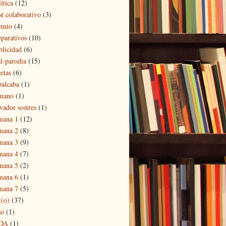
ítica
(12)
st colaborativo
(3)
emio
(4)
eparativos
(10)
blicidad
(6)
al-parodia
(15)
etas
(6)
balcaba
(1)
mano
(1)
vador sostres
(1)
mana 1
(12)
mana 2
(8)
mana 3
(9)
mana 4
(7)
mana 5
(2)
mana 6
(1)
mana 7
(5)
x(o)
(37)
xo
(1)
DA
(1)