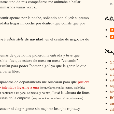
mientras uno de mis compañeros me animaba a bailar
animarnos varias veces..
rmir apenas por la noche, soñando con el jefe supremo
Entr
daba fregar mi coche por dentro (que conste que por
errá adria style
de navidad
, en el centro de negocios de
Mis 
además de que no me pidieron la entrada y tuve que
visible, fue que estuve de mesa en mesa "cenando"
2.
xistían para poder "comer algo" ya que la gente lo que
ap
 barra libre.
art
au
mpañeros de departamento me buscaran para que
pusiera
ba
o intentaba ligarme a una
(se quedaron con las ganas, ya lo hice
bl
llevé la cámara de fotos
ar confianza a mi papel de hetero, y no más)
iestas de la empresa (
)
B
soy conocido por ello en el departamento
car
etocar ni elegir, gente sin mejorar los ojos rojos...y
chi