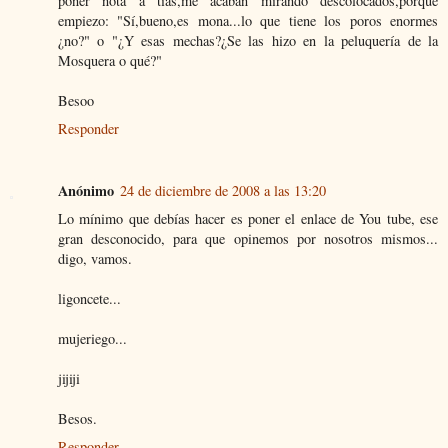
poner nota a tías,me acaban mirando descolocados,porque
empiezo: "Sí,bueno,es mona...lo que tiene los poros enormes
¿no?" o "¿Y esas mechas?¿Se las hizo en la peluquería de la
Mosquera o qué?"
Besoo
Responder
Anónimo
24 de diciembre de 2008 a las 13:20
Lo mínimo que debías hacer es poner el enlace de You tube, ese
gran desconocido, para que opinemos por nosotros mismos...
digo, vamos.
ligoncete...
mujeriego...
jijiji
Besos.
Responder