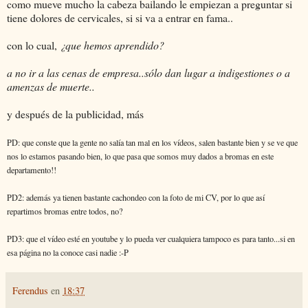
como mueve mucho la cabeza bailando le empiezan a preguntar si
tiene dolores de cervicales, si si va a entrar en fama..
con lo cual,
¿que hemos aprendido?
a no ir a las cenas de empresa..sólo dan lugar a indigestiones o a
amenzas de muerte..
y después de la publicidad, más
PD: que conste que la gente no salía tan mal en los vídeos, salen bastante bien y se ve que
nos lo estamos pasando bien, lo que pasa que somos muy dados a bromas en este
departamento!!
PD2: además ya tienen bastante cachondeo con la foto de mi CV, por lo que así
repartimos bromas entre todos, no?
PD3: que el vídeo esté en youtube y lo pueda ver cualquiera tampoco es para tanto...si en
esa página no la conoce casi nadie :-P
Ferendus
en
18:37