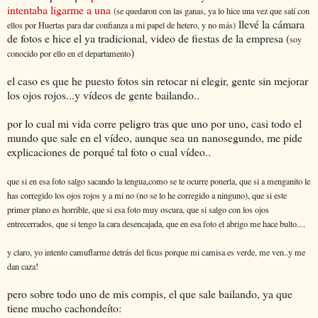
intentaba ligarme a una
(se quedaron con las ganas, ya lo hice una vez que salí con
llevé la cámara
ellos por Huertas para dar confianza a mi papel de hetero, y no más)
de fotos e hice el ya tradicional, video de fiestas de la empresa (
soy
)
conocido por ello en el departamento
el caso es que he puesto fotos sin retocar ni elegir, gente sin mejorar
los ojos rojos...y vídeos de gente bailando..
por lo cual mi vida corre peligro tras que uno por uno, casi todo el
mundo que sale en el vídeo, aunque sea un nanosegundo, me pide
explicaciones de porqué tal foto o cual vídeo..
que si en esa foto salgo sacando la lengua,como se te ocurre ponerla, que si a menganito le
has corregido los ojos rojos y a mi no (no se lo he corregido a ninguno), que si este
primer plano es horrible, que si esa foto muy oscura, que si salgo con los ojos
entrecerrados, que si tengo la cara desencajada, que en esa foto el abrigo me hace bulto....
y claro, yo intento camuflarme detrás del ficus porque mi camisa es verde, me ven..y me
dan caza!
pero sobre todo uno de mis compis, el que sale bailando, ya que
tiene mucho cachondeíto: