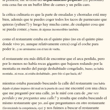
esta cena fue en un buffet libre de carnes y un pelín caro.
la crítica culinaria es que la parte de ensaladas y chorradas está muy
bien, además que te puedes coger todos los tacos de parmesano que
quieras (yuhuu!!) y luego hay mucha carne..de cualquier cosa que
se pueda comer..
y bueno, de algunas incomestibles también.
como el restaurante estaba en el quinto pino (no en el quinto pino
donde vivo yo, aunque relativamente cerca) cogí el coche para
poder ir...
.
y no arruinarme con el taxi de vuelta
el restaurante era más difícil de encontrar que el arca perdida, pero
por lo menos no había rocas gigantes que bajasen rodando por la
montaña en medio del paraje deshabitado congelado,
bueno, no había
montaña...ni rocas..ni estaba deshabitado...pero frío sí que hacía, eh?
mientras estaba paseando buscando la calle del restaurante
(me había
me encontré con una chica
dejado el plano impreso del mail en la puerta de casa)
que me preguntó por una calle, yo le miré con cara de
¿me ves
perdido y me preguntas una calle?
y resulta que estaba buscando el
mismo restaurante que yo..así que preguntamos en otro restaurante
y nos fuimos a buscar el restaurante
(favoreciendo la competencia, oye)