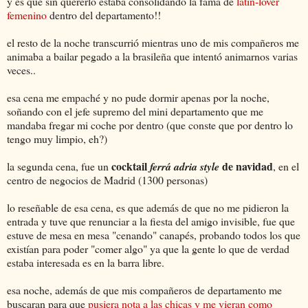
y es que sin quererlo estaba consolidando la fama de
latin-lover
femenino
dentro del departamento!!
el resto de la noche transcurrió mientras uno de mis compañeros me
animaba a bailar pegado a la brasileña que intentó animarnos varias
veces..
esa cena me empaché y no pude dormir apenas por la noche,
soñando con el jefe supremo del mini departamento que me
mandaba fregar mi coche por dentro (que conste que por dentro lo
tengo muy limpio, eh?)
cocktail
de navidad
la segunda cena, fue un
ferrá adria style
, en el
centro de negocios de Madrid (1300 personas)
lo reseñable de esa cena, es que además de que no me pidieron la
entrada y tuve que renunciar a la fiesta del amigo invisible, fue que
estuve de mesa en mesa "cenando" canapés, probando todos los que
existían para poder "comer algo" ya que la gente lo que de verdad
estaba interesada es en la barra libre.
esa noche, además de que mis compañeros de departamento me
buscaran para que
pusiera nota a las chicas y me vieran como