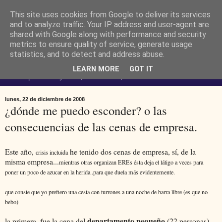
This site uses cookies from Google to deliver its services
Ferendus K. Resimler -
and to analyze traffic. Your IP address and user-agent are
shared with Google along with performance and security
metrics to ensure quality of service, generate usage
personal
statistics, and to detect and address abuse.
LEARN MORE
GOT IT
No estoy loco. Soy raro (del lat. rarus) escaso.
lunes, 22 de diciembre de 2008
¿dónde me puedo esconder? o las
consecuencias de las cenas de empresa.
Este año,
he tenido dos cenas de empresa, sí, de la
crisis incluida
misma empresa...
mientras otras organizan EREs ésta deja el látigo a veces para
poner un poco de azucar en la herida..para que duela más evidentemente.
que conste que yo prefiero una cesta con turrones a una noche de barra libre (es que no
bebo)
departamento pequeño
la primera, fue la cena del
(22 personas)