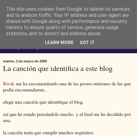
This site uses cookies from Google to deliver its services
Ferendus K. Resimler -
and to analyze traffic. Your IP address and user-agent are
shared with Google along with performance and security
metrics to ensure quality of service, generate usage
personal
statistics, and to detect and address abuse.
LEARN MORE
GOT IT
No estoy loco. Soy raro (del lat. rarus) escaso.
martes, 3 de marzo de 2009
La canción que identifica a este blog
Kwak
me ha encomendando una de las peores misiones de las que
podía encomendarme..
elegir una canción que identifique el blog.
así que he estado pensándolo mucho. y al final me he decidido por
una.
la canción tenía que cumplir muchos requisitos: