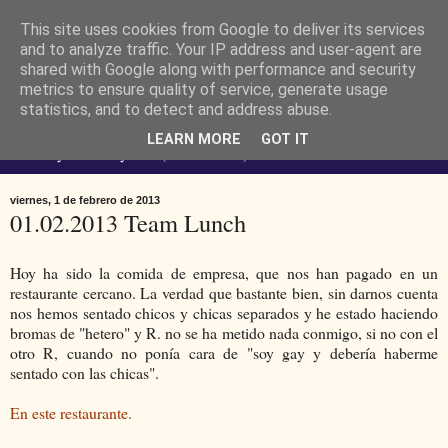
This site uses cookies from Google to deliver its services
Ferendus K. Resimler -
and to analyze traffic. Your IP address and user-agent are
shared with Google along with performance and security
metrics to ensure quality of service, generate usage
personal
statistics, and to detect and address abuse.
LEARN MORE
GOT IT
No estoy loco. Soy raro (del lat. rarus) escaso.
viernes, 1 de febrero de 2013
01.02.2013 Team Lunch
Hoy ha sido la comida de empresa, que nos han pagado en un
restaurante cercano. La verdad que bastante bien, sin darnos cuenta
nos hemos sentado chicos y chicas separados y he estado haciendo
bromas de "hetero" y R. no se ha metido nada conmigo, si no con el
otro R, cuando no ponía cara de "soy gay y debería haberme
sentado con las chicas".
En este restaurante.