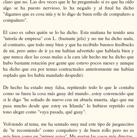
claro que no. Las dos veces que le he preguntado si es que ha oído
algo se ha puesto nervioso, lo ha negado y al final ha dicho
"digamos que es cosa mía y te lo digo de buen rollo de compañero a
compañero".
El caso es saber quién se lo ha dicho. Esta mañana he tenido una
"tutoría de empresa" con L. (bastante jefa) y no me ha dicho nada,
al contrario, que todo muy bien y que ha recibido buenos feedbacks
de mi, pero antes de ir ya me habían advertido que hablaría bien y
que nunca dice las cosas malas a la cara (de hecho me ha dicho que
hubo bastante rotación por gente que estuvo pocos meses y aunque
ha dicho que era por temas contractuales anteriormente me habían
soplado que los había mandado despedir).
De hecho ha estado muy falsa, repitiendo todo lo que le contaba
como su fuera la cosa más guay del mundo...estoy convencido que
si le digo "he soñado de nuevo con mi abuela muerta, algo que me
pasa mucho desde que estoy en Irlanda" lo hubiese repetido con
tono alegre como "vaya pasada, qué guay".
Volviendo al tema, me ha sentado muy mal este tipo de jueguecitos
de "te recomiendo" como compañero y de buen rollo pero no es
más bien como un "primer aviso". Me gustan las cosas más directas.