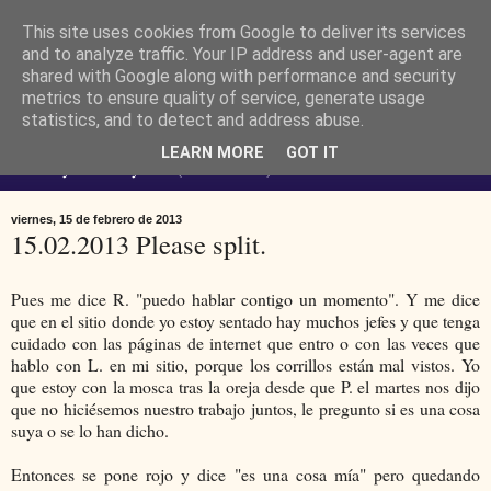
This site uses cookies from Google to deliver its services
Ferendus K. Resimler -
and to analyze traffic. Your IP address and user-agent are
shared with Google along with performance and security
metrics to ensure quality of service, generate usage
personal
statistics, and to detect and address abuse.
LEARN MORE
GOT IT
No estoy loco. Soy raro (del lat. rarus) escaso.
viernes, 15 de febrero de 2013
15.02.2013 Please split.
Pues me dice R. "puedo hablar contigo un momento". Y me dice
que en el sitio donde yo estoy sentado hay muchos jefes y que tenga
cuidado con las páginas de internet que entro o con las veces que
hablo con L. en mi sitio, porque los corrillos están mal vistos. Yo
que estoy con la mosca tras la oreja desde que P. el martes nos dijo
que no hiciésemos nuestro trabajo juntos, le pregunto si es una cosa
suya o se lo han dicho.
Entonces se pone rojo y dice "es una cosa mía" pero quedando