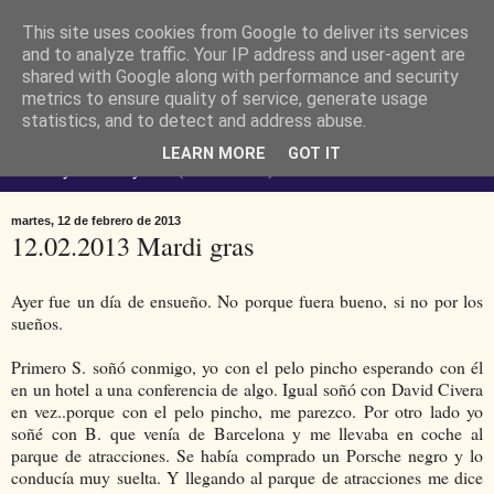
This site uses cookies from Google to deliver its services
Ferendus K. Resimler -
and to analyze traffic. Your IP address and user-agent are
shared with Google along with performance and security
metrics to ensure quality of service, generate usage
personal
statistics, and to detect and address abuse.
LEARN MORE
GOT IT
No estoy loco. Soy raro (del lat. rarus) escaso.
martes, 12 de febrero de 2013
12.02.2013 Mardi gras
Ayer fue un día de ensueño. No porque fuera bueno, si no por los
sueños.
Primero S. soñó conmigo, yo con el pelo pincho esperando con él
en un hotel a una conferencia de algo. Igual soñó con David Civera
en vez..porque con el pelo pincho, me parezco. Por otro lado yo
soñé con B. que venía de Barcelona y me llevaba en coche al
parque de atracciones. Se había comprado un Porsche negro y lo
conducía muy suelta. Y llegando al parque de atracciones me dice