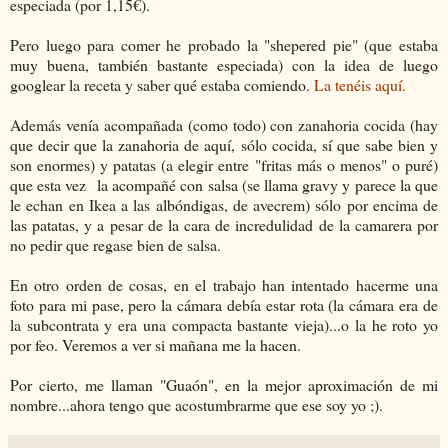
especiada (por 1,15€).
Pero luego para comer he probado la "shepered pie" (que estaba
muy buena, también bastante especiada) con la idea de luego
googlear la receta y saber qué estaba comiendo.
La tenéis aquí.
Además venía acompañada (como todo) con zanahoria cocida (hay
que decir que la zanahoria de aquí, sólo cocida, sí que sabe bien y
son enormes) y patatas (a elegir entre "fritas más o menos" o puré)
que esta vez la acompañé con salsa (se llama gravy y parece la que
le echan en Ikea a las albóndigas, de avecrem) sólo por encima de
las patatas, y a pesar de la cara de incredulidad de la camarera por
no pedir que regase bien de salsa.
En otro orden de cosas, en el trabajo han intentado hacerme una
foto para mi pase, pero la cámara debía estar rota (la cámara era de
la subcontrata y era una compacta bastante vieja)...o la he roto yo
por feo. Veremos a ver si mañana me la hacen.
Por cierto, me llaman "Guaón", en la mejor aproximación de mi
nombre...ahora tengo que acostumbrarme que ese soy yo ;).