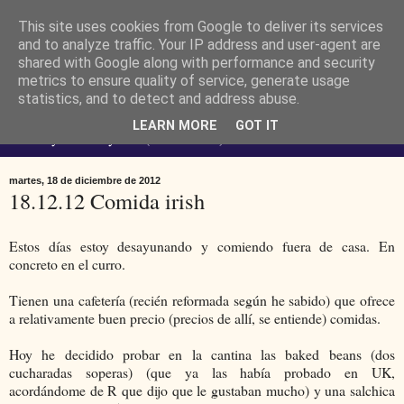
This site uses cookies from Google to deliver its services
Ferendus K. Resimler -
and to analyze traffic. Your IP address and user-agent are
shared with Google along with performance and security
metrics to ensure quality of service, generate usage
personal
statistics, and to detect and address abuse.
LEARN MORE
GOT IT
No estoy loco. Soy raro (del lat. rarus) escaso.
martes, 18 de diciembre de 2012
18.12.12 Comida irish
Estos días estoy desayunando y comiendo fuera de casa. En
concreto en el curro.
Tienen una cafetería (recién reformada según he sabido) que ofrece
a relativamente buen precio (precios de allí, se entiende) comidas.
Hoy he decidido probar en la cantina las baked beans (dos
cucharadas soperas) (que ya las había probado en UK,
acordándome de R que dijo que le gustaban mucho) y una salchica