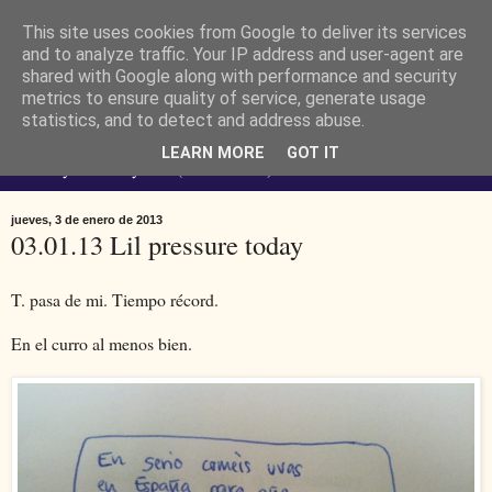
This site uses cookies from Google to deliver its services
Ferendus K. Resimler -
and to analyze traffic. Your IP address and user-agent are
shared with Google along with performance and security
metrics to ensure quality of service, generate usage
personal
statistics, and to detect and address abuse.
LEARN MORE
GOT IT
No estoy loco. Soy raro (del lat. rarus) escaso.
jueves, 3 de enero de 2013
03.01.13 Lil pressure today
T. pasa de mi. Tiempo récord.
En el curro al menos bien.