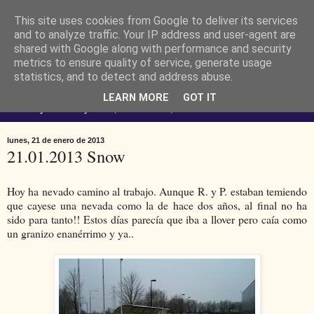
This site uses cookies from Google to deliver its services
Ferendus K. Resimler -
and to analyze traffic. Your IP address and user-agent are
shared with Google along with performance and security
metrics to ensure quality of service, generate usage
personal
statistics, and to detect and address abuse.
LEARN MORE
GOT IT
No estoy loco. Soy raro (del lat. rarus) escaso.
lunes, 21 de enero de 2013
21.01.2013 Snow
Hoy ha nevado camino al trabajo. Aunque R. y P. estaban temiendo
que cayese una nevada como la de hace dos años, al final no ha
sido para tanto!! Estos días parecía que iba a llover pero caía como
un granizo enanérrimo y ya..