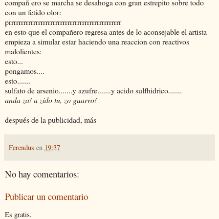
compañ ero se marcha se desahoga con gran estrepito sobre todo
con un fetido olor:
prrrrrrrrrrrrrrrrrrrrrrrrrrrrrrrrrrrrrrrrrrrrrr
en esto que el compañero regresa antes de lo aconsejable el artista
empieza a simular estar haciendo una reaccion con reactivos
malolientes:
esto...
pongamos....
esto.......
sulfato de arsenio.......y azufre.......y acido sulfhidrico.......
anda za! a zido tu, zo guarro!
después de la publicidad, más
Ferendus
en
19:37
No hay comentarios:
Publicar un comentario
Es gratis.