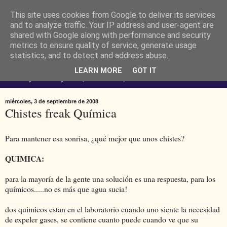
This site uses cookies from Google to deliver its services
Ferendus K. Resimler -
and to analyze traffic. Your IP address and user-agent are
shared with Google along with performance and security
metrics to ensure quality of service, generate usage
personal
statistics, and to detect and address abuse.
LEARN MORE
GOT IT
No estoy loco. Soy raro (del lat. rarus) escaso.
miércoles, 3 de septiembre de 2008
Chistes freak Química
Para mantener esa sonrisa, ¿qué mejor que unos chistes?
QUIMICA:
para la mayoría de la gente una solución es una respuesta, para los
químicos.....no es más que agua sucia!
dos quimicos estan en el laboratorio cuando uno siente la necesidad
de expeler gases, se contiene cuanto puede cuando ve que su