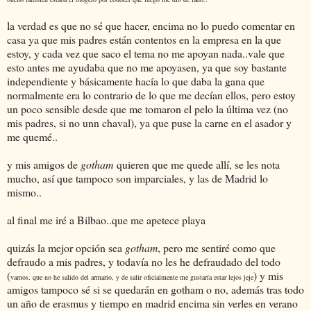
la verdad es que no sé que hacer, encima no lo puedo comentar en
casa ya que mis padres están contentos en la empresa en la que
estoy, y cada vez que saco el tema no me apoyan nada..vale que
esto antes me ayudaba que no me apoyasen, ya que soy bastante
independiente y básicamente hacía lo que daba la gana que
normalmente era lo contrario de lo que me decían ellos, pero estoy
un poco sensible desde que me tomaron el pelo la última vez (no
mis padres, si no unn chaval), ya que puse la carne en el asador y
me quemé..
y mis amigos de
gotham
quieren que me quede allí, se les nota
mucho, así que tampoco son imparciales, y las de Madrid lo
mismo..
al final me iré a Bilbao..que me apetece playa
quizás la mejor opción sea
gotham
, pero me sentiré como que
defraudo a mis padres, y todavía no les he defraudado del todo
(
) y mis
vamos, que no he salido del armario, y de salir oficialmente me gustaría estar lejos jeje
amigos tampoco sé si se quedarán en gotham o no, además tras todo
un año de erasmus y tiempo en madrid encima sin verles en verano