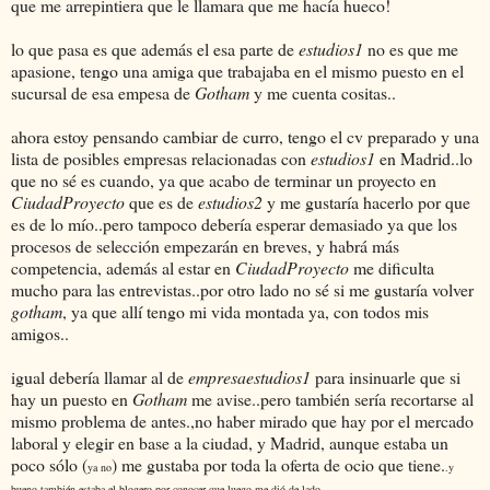
que me arrepintiera que le llamara que me hacía hueco!
lo que pasa es que además el esa parte de
estudios1
no es que me
apasione, tengo una amiga que trabajaba en el mismo puesto en el
sucursal de esa empesa de
Gotham
y me cuenta cositas..
ahora estoy pensando cambiar de curro, tengo el cv preparado y una
lista de posibles empresas relacionadas con
estudios1
en Madrid..lo
que no sé es cuando, ya que acabo de terminar un proyecto en
CiudadProyecto
que es de
estudios2
y me gustaría hacerlo por que
es de lo mío..pero tampoco debería esperar demasiado ya que los
procesos de selección empezarán en breves, y habrá más
competencia, además al estar en
CiudadProyecto
me dificulta
mucho para las entrevistas..por otro lado no sé si me gustaría volver
gotham
, ya que allí tengo mi vida montada ya, con todos mis
amigos..
igual debería llamar al de
empresaestudios1
para insinuarle que si
hay un puesto en
Gotham
me avise..pero también sería recortarse al
mismo problema de antes.,no haber mirado que hay por el mercado
laboral y elegir en base a la ciudad, y Madrid, aunque estaba un
poco sólo (
) me gustaba por toda la oferta de ocio que tiene.
ya no
.y
bueno también estaba el blogero por conocer que luego me dió de lado..