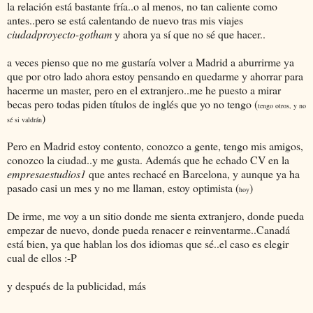
la relación está bastante fría..o al menos, no tan caliente como
antes..pero se está calentando de nuevo tras mis viajes
ciudadproyecto-gotham
y ahora ya sí que no sé que hacer..
a veces pienso que no me gustaría volver a Madrid a aburrirme ya
que por otro lado ahora estoy pensando en quedarme y ahorrar para
hacerme un master, pero en el extranjero..me he puesto a mirar
becas pero todas piden títulos de inglés que yo no tengo (
tengo otros, y no
)
sé si valdrán
Pero en Madrid estoy contento, conozco a gente, tengo mis amigos,
conozco la ciudad..y me gusta. Además que he echado CV en la
empresaestudios1
que antes rechacé en Barcelona, y aunque ya ha
pasado casi un mes y no me llaman, estoy optimista (
)
hoy
De irme, me voy a un sitio donde me sienta extranjero, donde pueda
empezar de nuevo, donde pueda renacer e reinventarme..Canadá
está bien, ya que hablan los dos idiomas que sé..el caso es elegir
cual de ellos :-P
y después de la publicidad, más