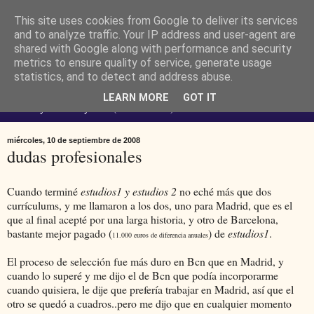
This site uses cookies from Google to deliver its services
Ferendus K. Resimler -
and to analyze traffic. Your IP address and user-agent are
shared with Google along with performance and security
metrics to ensure quality of service, generate usage
personal
statistics, and to detect and address abuse.
LEARN MORE
GOT IT
No estoy loco. Soy raro (del lat. rarus) escaso.
miércoles, 10 de septiembre de 2008
dudas profesionales
Cuando terminé
estudios1 y estudios 2
no eché más que dos
currículums, y me llamaron a los dos, uno para Madrid, que es el
que al final acepté por una larga historia, y otro de Barcelona,
bastante mejor pagado (
) de
estudios1
.
11.000 euros de diferencia anuales
El proceso de selección fue más duro en Bcn que en Madrid, y
cuando lo superé y me dijo el de Bcn que podía incorporarme
cuando quisiera, le dije que prefería trabajar en Madrid, así que el
otro se quedó a cuadros..pero me dijo que en cualquier momento