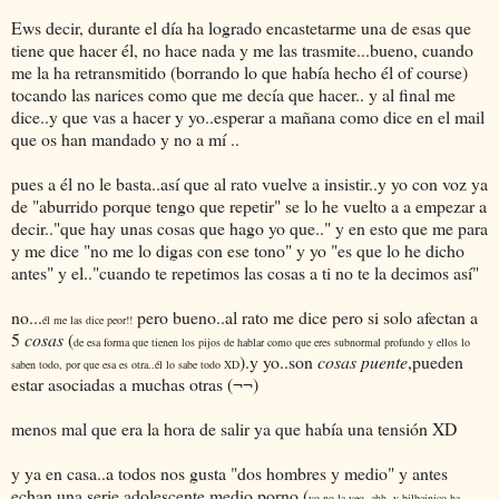
Ews decir, durante el día ha logrado encastetarme una de esas que
tiene que hacer él, no hace nada y me las trasmite...bueno, cuando
me la ha retransmitido (borrando lo que había hecho él of course)
tocando las narices como que me decía que hacer.. y al final me
dice..y que vas a hacer y yo..esperar a mañana como dice en el mail
que os han mandado y no a mí ..
pues a él no le basta..así que al rato vuelve a insistir..y yo con voz ya
de "aburrido porque tengo que repetir" se lo he vuelto a a empezar a
decir.."que hay unas cosas que hago yo que.." y en esto que me para
y me dice "no me lo digas con ese tono" y yo "es que lo he dicho
antes" y el.."cuando te repetimos las cosas a ti no te la decimos así"
no...
pero bueno..al rato me dice pero si solo afectan a
él me las dice peor!!
5
cosas
(
de esa forma que tienen los pijos de hablar como que eres subnormal profundo y ellos lo
).y yo..son
cosas puente
,pueden
saben todo, por que esa es otra..él lo sabe todo XD
estar asociadas a muchas otras (¬¬)
menos mal que era la hora de salir ya que había una tensión XD
y ya en casa..a todos nos gusta "dos hombres y medio" y antes
echan una serie adolescente medio porno (
yo no la veo..ahh..y bilbainico ha