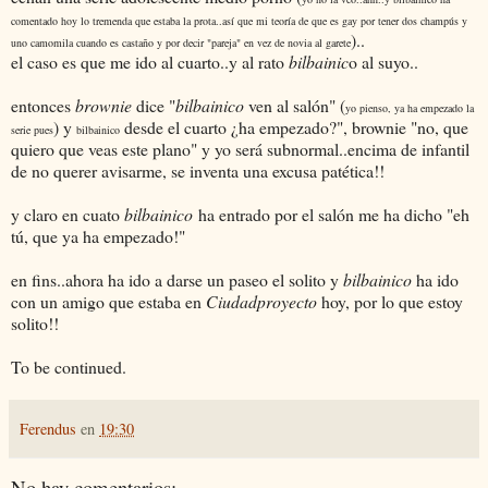
comentado hoy lo tremenda que estaba la prota..así que mi teoría de que es gay por tener dos champús y
)..
uno camomila cuando es castaño y por decir "pareja" en vez de novia al garete
el caso es que me ido al cuarto..y al rato
bilbainic
o al suyo..
entonces
brownie
dice "
bilbainico
ven al salón" (
yo pienso, ya ha empezado la
) y
desde el cuarto ¿ha empezado?", brownie "no, que
serie pues
bilbainico
quiero que veas este plano" y yo será subnormal..encima de infantil
de no querer avisarme, se inventa una excusa patética!!
y claro en cuato
bilbainico
ha entrado por el salón me ha dicho "eh
tú, que ya ha empezado!"
en fins..ahora ha ido a darse un paseo el solito y
bilbainico
ha ido
con un amigo que estaba en
Ciudadproyecto
hoy, por lo que estoy
solito!!
To be continued.
Ferendus
en
19:30
No hay comentarios: