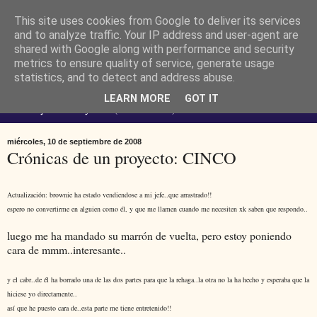
This site uses cookies from Google to deliver its services
Ferendus K. Resimler -
and to analyze traffic. Your IP address and user-agent are
shared with Google along with performance and security
metrics to ensure quality of service, generate usage
personal
statistics, and to detect and address abuse.
LEARN MORE
GOT IT
No estoy loco. Soy raro (del lat. rarus) escaso.
miércoles, 10 de septiembre de 2008
Crónicas de un proyecto: CINCO
Actualización: brownie ha estado vendiendose a mi jefe..que arrastrado!!
espero no convertirme en alguien como él, y que me llamen cuando me necesiten xk saben que respondo..
luego me ha mandado su marrón de vuelta, pero estoy poniendo
cara de mmm..interesante..
y el cabr..de él ha borrado una de las dos partes para que la rehaga..la otra no la ha hecho y esperaba que la
hiciese yo directamente..
así que he puesto cara de..esta parte me tiene entretenido!!