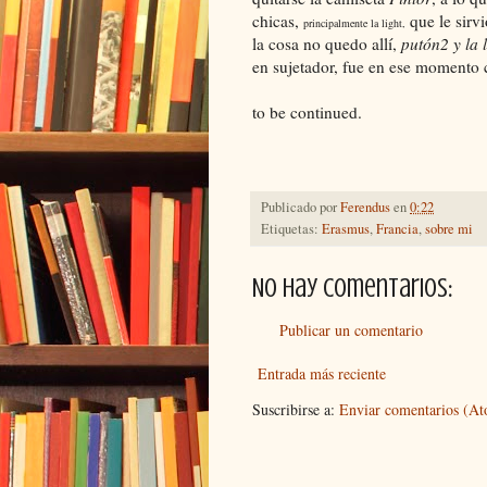
chicas,
que le sirvi
principalmente la light,
la cosa no quedo allí,
putón2 y la l
en sujetador, fue en ese momento 
to be continued.
Publicado por
Ferendus
en
0:22
Etiquetas:
Erasmus
,
Francia
,
sobre mi
No hay comentarios:
Publicar un comentario
Entrada más reciente
Suscribirse a:
Enviar comentarios (A