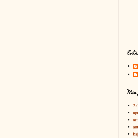
Entr
Mis 
2.
ap
art
au
ba