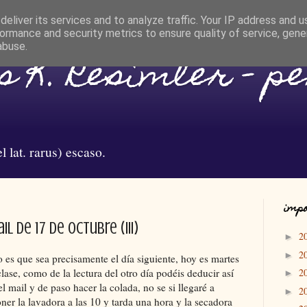
eliver its services and to analyze traffic. Your IP address and 
ormance and security metrics to ensure quality of service, gen
abuse.
 K. Resimler - p
l lat. rarus) escaso.
impo
l de 17 de octubre (III)
2
►
2
►
es que sea precisamente el día siguiente, hoy es martes
ase, como de la lectura del otro día podéis deducir así
2
►
 mail y de paso hacer la colada, no se si llegaré a
2
►
er la lavadora a las 10 y tarda una hora y la secadora