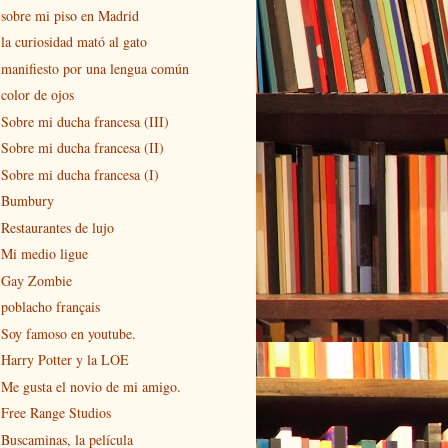
sobre mi piso en Madrid
la curiosidad mató al gato
manifiesto por una lengua común
color de ojos
Sobre mi ducha francesa (III)
Sobre mi ducha francesa (II)
Sobre mi ducha francesa (I)
Bumbury
Restaurantes de lujo
Mi medio ligue
Gay Zombie
poblacho français
Soy famoso en youtube.
Harry Potter y la LOE
Me gusta el novio de mi amigo.
Free Range Studios
Buscaminas, la película