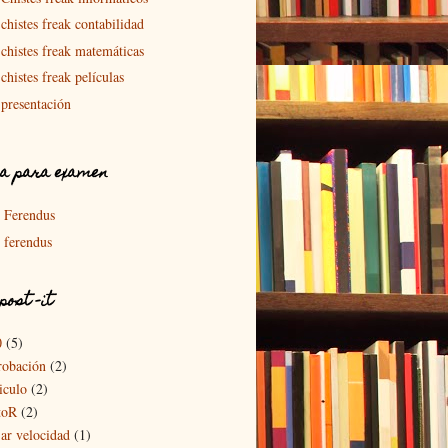
chistes freak contabilidad
chistes freak matemáticas
chistes freak películas
presentación
a para examen
Ferendus
ferendus
post -it
0
(5)
robación
(2)
iculo
(2)
toR
(2)
jar velocidad
(1)