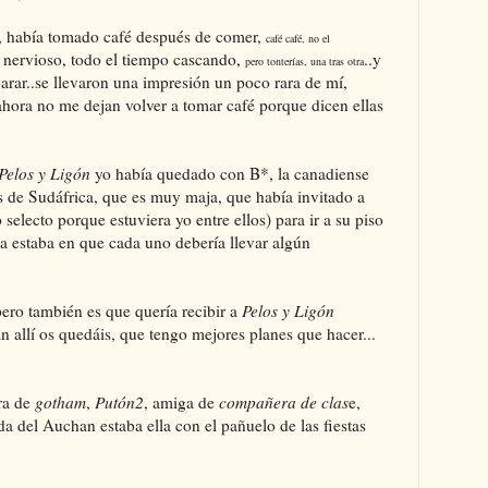
o, había tomado café después de comer,
café café, no el
nervioso, todo el tiempo cascando,
..y
pero tonterías, una tras otra
parar..se llevaron una impresión un poco rara de mí,
ora no me dejan volver a tomar café porque dicen ellas
Pelos y Ligón
yo había quedado con B*, la canadiense
s de Sudáfrica, que es muy maja, que había invitado a
selecto porque estuviera yo entre ellos) para ir a su piso
cia estaba en que cada uno debería llevar algún
pero también es que quería recibir a
Pelos y Ligón
n allí os quedáis, que tengo mejores planes que hacer...
ra de
gotham
,
Putón2
, amiga de
compañera de clas
e,
da del Auchan estaba ella con el pañuelo de las fiestas