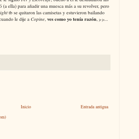
ó (a ella) para añadir una muesca más a su revolver, pero
ight
tb se quitaron las camisetas y estuvieron bailando
ves como yo tenía razón
cuando le dije a
Copine
,
,
...
je je
Inicio
Entrada antigua
tom)