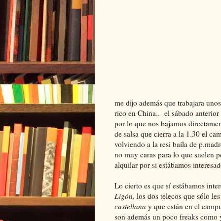
me dijo además que trabajara uno
rico en China.. el sábado anterior
por lo que nos bajamos directament
de salsa que cierra a la 1.30 el c
volviendo a la resi baila de p.madr
no muy caras para lo que suelen pe
alquilar por si estábamos interes
Lo cierto es que sí estábamos int
Ligón
, los dos telecos que sólo le
castellana
y que están en el campus
son además un poco freaks como y