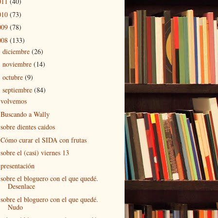
011
(40)
010
(73)
009
(78)
008
(133)
diciembre
(26)
►
noviembre
(14)
►
octubre
(9)
►
septiembre
(84)
▼
volvemos
Buscando a Wally
sobre dientes caidos
Cómo curar el SIDA con frutas
sobre el (casi) viernes 13
presentación
sobre el bloguero con el que quedé.
Desenlace
sobre el bloguero con el que quedé.
Nudo