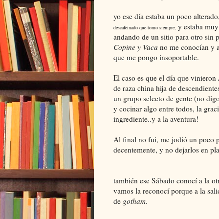
yo ese día estaba un poco alterad
y estaba muy 
descafeinado que tomo siempre,
andando de un sitio para otro sin 
Copine y Vaca
no me conocían y ah
que me pongo insoportable.
El caso es que el día que vinieron
de raza china hija de descendiente
un grupo selecto de gente (no digo 
y cocinar algo entre todos, la gra
ingrediente..y a la aventura!
Al final no fui, me jodió un poco 
decentemente, y no dejarlos en pla
también ese Sábado conocí a la ot
vamos la reconocí porque a la sali
de
gotham
.