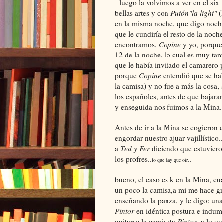
luego la volvimos a ver en el six 
bellas artes y con
Putón"la light"
(
en la misma noche, que digo noche,
que le cundiría el resto de la noc
encontramos,
Copine
y yo, porque 
12 de la noche, lo cual es muy tar
que le había invitado el camarero 
porque
Copine
entendió que se hab
la camisa) y no fue a más la cosa, 
los españoles, antes de que bajaran
y enseguida nos fuimos a la Mina.
Antes de ir a la Mina se cogieron
engordar nuestro ajuar vajillístico.
a
Ted y Fer
diciendo que estuvieron
los profres..
..
lo que hay que oír
bueno, el caso es k en la Mina, c
un poco la camisa,a mi me hace gr
enseñando la panza, y le digo: un
Pintor
en idéntica postura e indume
quitarse la camiseta
Pintor
, a lo q