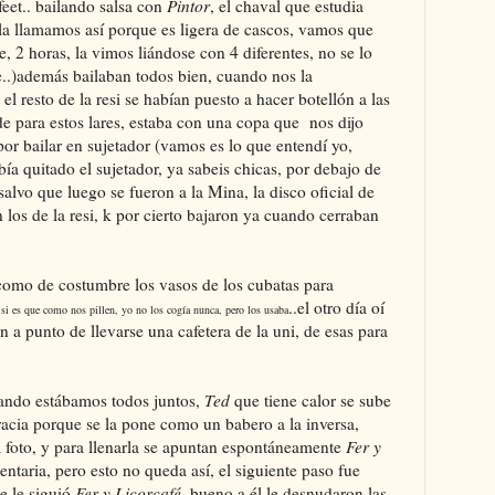
feet.. bailando salsa con
Pintor
, el chaval que estudia
la llamamos así porque es ligera de cascos, vamos que
 2 horas, la vimos liándose con 4 diferentes, no se lo
he..)además bailaban todos bien, cuando nos la
el resto de la resi se habían puesto a hacer botellón a las
de para estos lares, estaba con una copa que nos dijo
por bailar en sujetador (vamos es lo que entendí yo,
ía quitado el sujetador, ya sabeis chicas, por debajo de
salvo que luego se fueron a la Mina, la disco oficial de
 los de la resi, k por cierto bajaron ya cuando cerraban
 como de costumbre los vasos de los cubatas para
.
..el otro día oí
si es que como nos pillen, yo no los cogía nunca, pero los usaba
 a punto de llevarse una cafetera de la uni, de esas para
uando estábamos todos juntos,
Ted
que tiene calor se sube
acia porque se la pone como un babero a la inversa,
a foto, y para llenarla se apuntan espontáneamente
Fer y
ntaria, pero esto no queda así, el siguiente paso fue
ue le siguió
Fer y Licorcafé
, bueno a él le desnudaron las