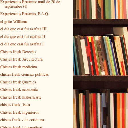
Experiencias Erasmus: mail de 20 de
septiembre (I)
Experiencias Erasmus. F.A.Q.
el grito Willhem
el día que casi fui azafata III
el día que casi fui azafata II
el día que casi fui azafata I
Chistes freak Derecho
Chistes freak Arquitectura
Chistes freak medicina
chistes freak ciencias políticas
Chistes freak Química
Chistes freak economía
Chistes freak historia/arte
chistes freak física
Chistes freak ingenieros
chistes freak vida cotidiana
Chistes freak informáticos