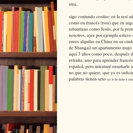
otra..
sigo contando cositas: en la resi a
como en francés (tssu) que en argo
rebautizao como Jesús, por la pr
nosotros, ayer por ejemplo estuv
euros alquilas en China en su ciu
de Shangai) un apartamento majo 
aquí 3 años como poco, después de
extraña, uno para aprender francés
español, pero intentaré enseñarle a
no que no quiere, que ya es sufici
palabras tienen sexo
(yo le he dicho k tam