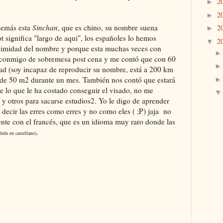
2
►
2
►
demás esta
Sinchan
, que es chino, su nombre suena
2
►
t significa "largo de aqui", los españoles lo hemos
2
▼
oximidad del nombre y porque esta muchas veces con
o conmigo de sobremesa post cena y me contó que con 60
dad (soy incapaz de reproducir su nombre, está a 200 km
de 50 m2 durante un mes. También nos contó que estará
 lo que le ha costado conseguir el visado, no me
 y otros para sacarse estudios2. Yo le digo de aprender
 decir las erres como erres y no como eles ( ;P) jaja no
ente con el francés, que es un idioma muy raro donde las
.
bién en castellano)