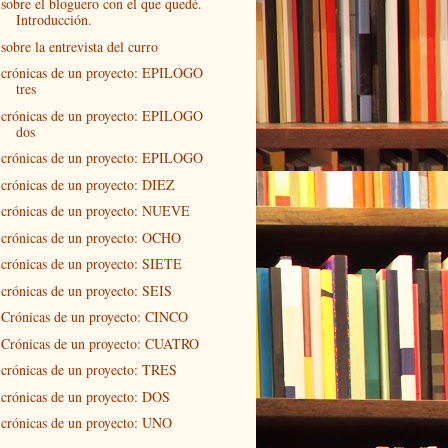
sobre el bloguero con el que quedé.
Introducción.
sobre la entrevista del curro
crónicas de un proyecto: EPILOGO
tres
crónicas de un proyecto: EPILOGO
dos
crónicas de un proyecto: EPILOGO
crónicas de un proyecto: DIEZ
crónicas de un proyecto: NUEVE
crónicas de un proyecto: OCHO
crónicas de un proyecto: SIETE
crónicas de un proyecto: SEIS
Crónicas de un proyecto: CINCO
Crónicas de un proyecto: CUATRO
crónicas de un proyecto: TRES
crónicas de un proyecto: DOS
crónicas de un proyecto: UNO