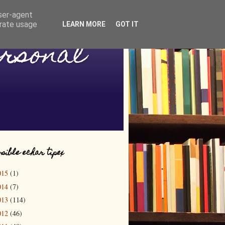
user-agent
erate usage
LEARN MORE
GOT IT
ersonal
sible echar tipex
015
(1)
014
(7)
013
(114)
012
(46)