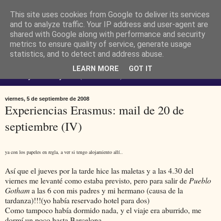
This site uses cookies from Google to deliver its services
Ferendus K. Resimler -
and to analyze traffic. Your IP address and user-agent are
shared with Google along with performance and security
metrics to ensure quality of service, generate usage
personal
statistics, and to detect and address abuse.
LEARN MORE
GOT IT
No estoy loco. Soy raro (del lat. rarus) escaso.
viernes, 5 de septiembre de 2008
Experiencias Erasmus: mail de 20 de
septiembre (IV)
ya con los papeles en regla, a ver si tengo alojamiento allí..
Así que el jueves por la tarde hice las maletas y a las 4.30 del
viernes me levanté como estaba previsto, pero para salir de
Pueblo
Gotham
a las 6 con mis padres y mi hermano (causa de la
tardanza)!!!(yo había reservado hotel para dos)
Como tampoco había dormido nada, y el viaje era aburrido, me
dormí un poco hasta Barcelona.