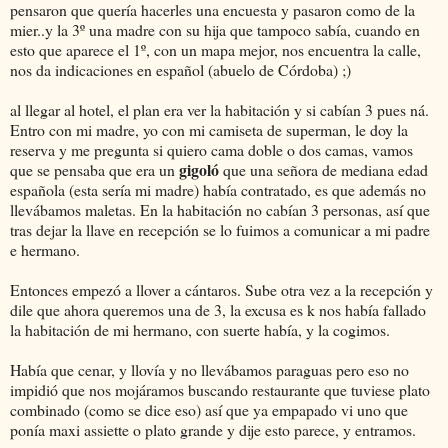
pensaron que quería hacerles una encuesta y pasaron como de la
mier..y la 3º una madre con su hija que tampoco sabía, cuando en
esto que aparece el 1º, con un mapa mejor, nos encuentra la calle,
nos da indicaciones en español (abuelo de Córdoba) ;)
al llegar al hotel, el plan era ver la habitación y si cabían 3 pues ná.
Entro con mi madre, yo con mi camiseta de superman, le doy la
reserva y me pregunta si quiero cama doble o dos camas, vamos
gigoló
que se pensaba que era un
que una señora de mediana edad
española (esta sería mi madre) había contratado, es que además no
llevábamos maletas. En la habitación no cabían 3 personas, así que
tras dejar la llave en recepción se lo fuimos a comunicar a mi padre
e hermano.
Entonces empezó a llover a cántaros. Sube otra vez a la recepción y
dile que ahora queremos una de 3, la excusa es k nos había fallado
la habitación de mi hermano, con suerte había, y la cogimos.
Había que cenar, y llovía y no llevábamos paraguas pero eso no
impidió que nos mojáramos buscando restaurante que tuviese plato
combinado (como se dice eso) así que ya empapado vi uno que
ponía maxi assiette o plato grande y dije esto parece, y entramos.