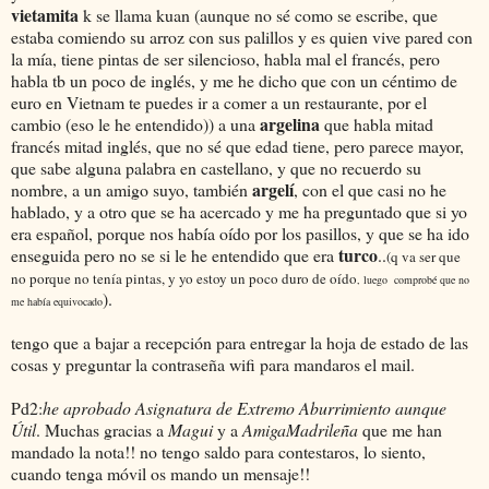
vietamita
k se llama kuan (aunque no sé como se escribe, que
estaba comiendo su arroz con sus palillos y es quien vive pared con
la mía, tiene pintas de ser silencioso, habla mal el francés, pero
habla tb un poco de inglés, y me he dicho que con un céntimo de
euro en Vietnam te puedes ir a comer a un restaurante, por el
argelina
cambio (eso le he entendido)) a una
que habla mitad
francés mitad inglés, que no sé que edad tiene, pero parece mayor,
que sabe alguna palabra en castellano, y que no recuerdo su
argelí
nombre, a un amigo suyo, también
, con el que casi no he
hablado, y a otro que se ha acercado y me ha preguntado que si yo
era español, porque nos había oído por los pasillos, y que se ha ido
turco
enseguida pero no se si le he entendido que era
..
(q va ser que
no porque no tenía pintas, y yo estoy un poco duro de oído
, luego comprobé que no
).
me había equivocado
tengo que a bajar a recepción para entregar la hoja de estado de las
cosas y preguntar la contraseña wifi para mandaros el mail.
Pd2:
he aprobado Asignatura de Extremo Aburrimiento aunque
Útil
. Muchas gracias a
Magui
y a
AmigaMadrileña
que me han
mandado la nota!! no tengo saldo para contestaros, lo siento,
cuando tenga móvil os mando un mensaje!!