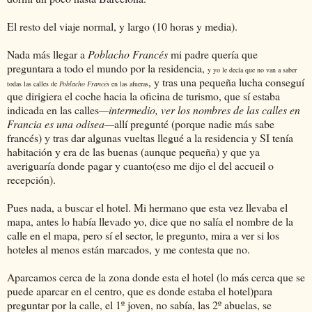
El resto del viaje normal, y largo (10 horas y media).
Nada más llegar a
Poblacho Francés
mi padre quería que
preguntara a todo el mundo por la residencia,
y yo le decía que no van a saber
, y tras una pequeña lucha conseguí
todas las calles de
Poblacho Francés
en las afueras
que dirigiera el coche hacia la oficina de turismo, que sí estaba
indicada en las calles
—intermedio, ver los nombres de las calles en
Francia es una odisea—
allí pregunté (porque nadie más sabe
francés) y tras dar algunas vueltas llegué a la residencia y SI tenía
habitación y era de las buenas (aunque pequeña) y que ya
averiguaría donde pagar y cuanto(eso me dijo el del accueil o
recepción).
Pues nada, a buscar el hotel. Mi hermano que esta vez llevaba el
mapa, antes lo había llevado yo, dice que no salía el nombre de la
calle en el mapa, pero sí el sector, le pregunto, mira a ver si los
hoteles al menos están marcados, y me contesta que no.
Aparcamos cerca de la zona donde esta el hotel (lo más cerca que se
puede aparcar en el centro, que es donde estaba el hotel)para
preguntar por la calle, el 1º joven, no sabía, las 2º abuelas, se