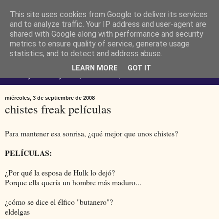
This site uses cookies from Google to deliver its services
Ferendus K. Resimler -
and to analyze traffic. Your IP address and user-agent are
shared with Google along with performance and security
metrics to ensure quality of service, generate usage
personal
statistics, and to detect and address abuse.
LEARN MORE
GOT IT
No estoy loco. Soy raro (del lat. rarus) escaso.
miércoles, 3 de septiembre de 2008
chistes freak películas
Para mantener esa sonrisa, ¿qué mejor que unos chistes?
PELÍCULAS:
¿Por qué la esposa de Hulk lo dejó?
Porque ella quería un hombre más maduro...
¿cómo se dice el élfico "butanero"?
eldelgas