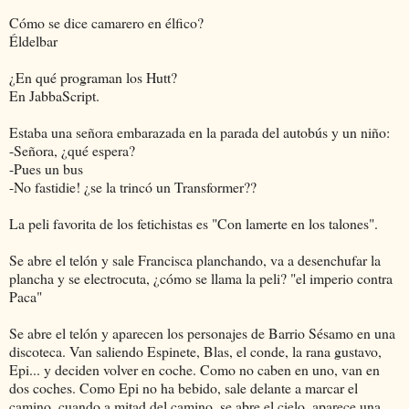
Cómo se dice camarero en élfico?
Éldelbar
¿En qué programan los Hutt?
En JabbaScript.
Estaba una señora embarazada en la parada del autobús y un niño:
-Señora, ¿qué espera?
-Pues un bus
-No fastidie! ¿se la trincó un Transformer??
La peli favorita de los fetichistas es "Con lamerte en los talones".
Se abre el telón y sale Francisca planchando, va a desenchufar la
plancha y se electrocuta, ¿cómo se llama la peli? "el imperio contra
Paca"
Se abre el telón y aparecen los personajes de Barrio Sésamo en una
discoteca. Van saliendo Espinete, Blas, el conde, la rana gustavo,
Epi... y deciden volver en coche. Como no caben en uno, van en
dos coches. Como Epi no ha bebido, sale delante a marcar el
camino, cuando a mitad del camino, se abre el cielo, aparece una